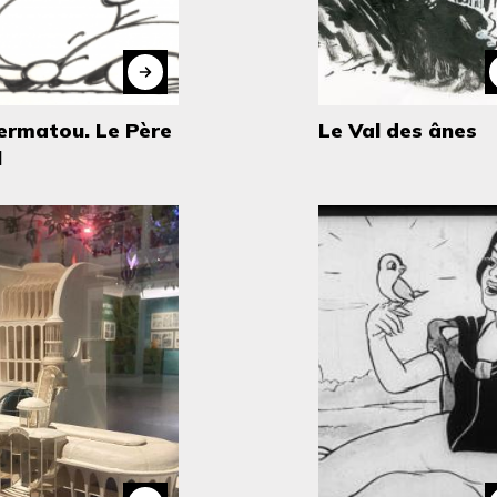
ermatou. Le Père
Le Val des ânes
l