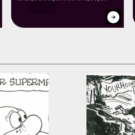
Fabcaro dans six de ses bandes dessinées : Zaï
zaï zaï zaï (2015), Et si l’amour c’était aimer
? (2017), Formica - une tragédie en trois
actes (2019), Open bar (2019 et 2020) et Moon
River (2021). Pour cela, ce travail considère le
nonsense dans son historicité et avec les concepts
qui lui sont proches afin d’envisager en quoi il est
pertinent de l’appliquer au corpus. Ainsi, les
ressorts du nonsense chez Fabcaro sont analysés
à l'échelle de la séquence, de la planche et de
l’oeuvre. D’autre part, les effets politiques induits
par les dérèglements du nonsense sur le lecteur
sont étudiés.