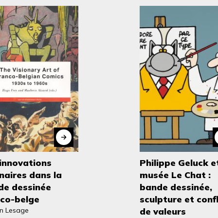
innovations
Philippe Geluck et
naires dans la
musée Le Chat :
de dessinée
bande dessinée,
nco-belge
sculpture et confl
in Lesage
de valeurs