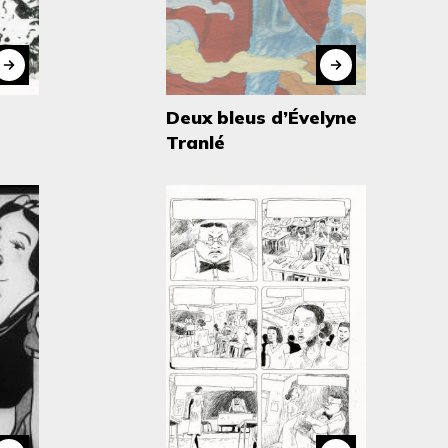
Deux bleus d’Évelyne
Tranlé