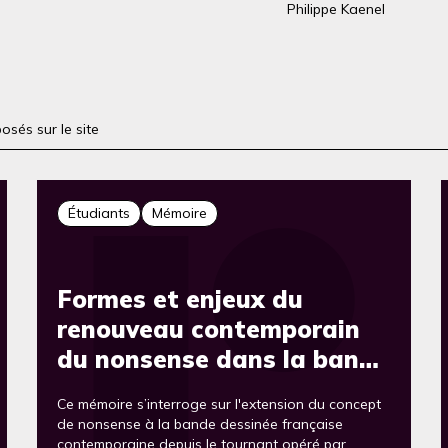
Philippe Kaenel
osés sur le site
Étudiants
Mémoire
Formes et enjeux du
renouveau contemporain
du nonsense dans la bande
dessinée de Fabcaro
Ce mémoire s’interroge sur l'extension du concept
de nonsense à la bande dessinée française
contemporaine depuis le tournant opéré par