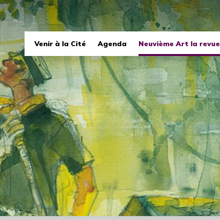
Navigation
Venir à la Cité
Agenda
Neuvième Art la revue
principale