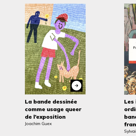
La bande dessinée
Les 
comme usage queer
ordi
de l’exposition
ban
Joachim Guex
fra
Sylva