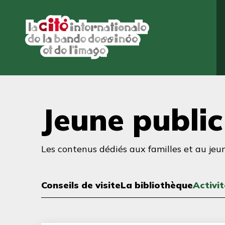
Aller
au
contenu
principal
Jeune public
Les contenus dédiés aux familles et au jeu
Conseils de visite
La bibliothèque
Activi