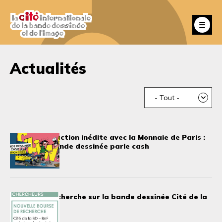
Aller
au
Fe
contenu
principal
Actualités
- Tout -
Une co-production inédite avec la Monnaie de Paris :
CLING ! La bande dessinée parle cash
10 avril 2026
Bourse de recherche sur la bande dessinée Cité de la
BD - BnF
10 mars 2026