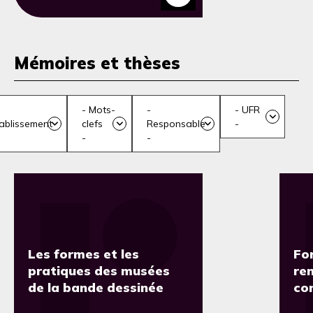
Mémoires et thèses
- Mots-
-
- UFR
ablissement
clefs
Responsable
-
-
-
Les formes et les
Fo
pratiques des musées
re
de la bande dessinée
co
no