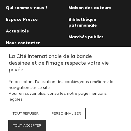
page
Qui sommes-nous ?
Maison des auteurs
Espace Presse
Bibliothèque
patrimoniale
Actualités
Marchés publics
Nous contacter
Musée de la bande
La Cité internationale de la bande
dessinée
dessinée et de l'image respecte votre vie
privée.
En acceptant l'utilisation des cookies,vous améliorez la
navigation sur ce site.
Pour en savoir plus, consultez notre page
mentions
légales
.
TOUT REFUSER
PERSONNALISER
TOUT ACCEPTER
Footer
FAQ
MENTIONS LÉGALES
PLAN DU SITE
NOUS SOUTENIR
NOS COLLECTIONS
L