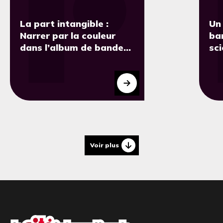
La part intangible :
Un 
Narrer par la couleur
ba
dans l’album de bande
sci
dessinée : une approche
pa
contemporaine par le
Fr
métier de coloriste.
Voir plus