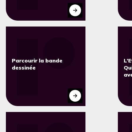
de
Parcourir la bande
L’E
dessinée
Qui
ave
po
20