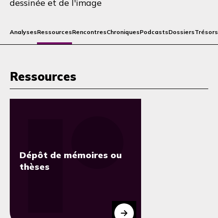
dessinée et de l'image
Analyses
Ressources
Rencontres
Chroniques
Podcasts
Dossiers
Trésors
Ressources
Dépôt de mémoires ou
thèses