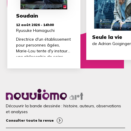
Soudain
12 août 2026 - 14h00
Ryusuke Hamaguchi
Seule la vie
Directrice d'un établissement
de Adrian Goiginger
pour personnes âgées,
Marie-Lou tente d'y instaurer
une philosophie de soins
innovante basée sur l'écoute
et la dignité des résidents,
malgré la réticence d’une
partie de ses équipes. Sa
rencontre avec Mari, une
metteuse en scène japonaise
qui se bat contre un cancer,
va bouleverser sa trajectoire.
Découvrir la bande dessinée : histoire, auteurs, observations
En nouant une amitié
et analyses
profonde, les deux femmes
Consulter toute la revue
engagent ensemble un
combat pour “rendre