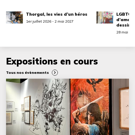
Thorgal, les vies d’un héros
LGBTQom
d’amour
1er juillet 2026 - 2 mai 2027
dessiné
28 mai 202
Expositions en cours
Tous nos évènements