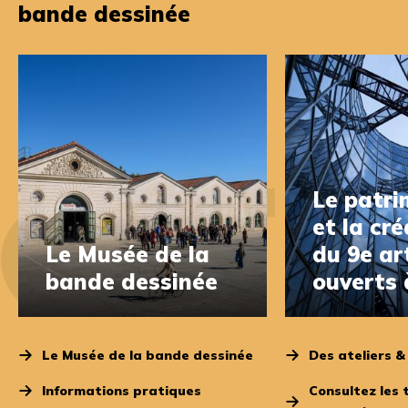
bande dessinée
Le patri
et la cr
Le Musée de la
du 9e ar
bande dessinée
ouverts 
Le Musée de la bande dessinée
Des ateliers &
Informations pratiques
Consultez les 