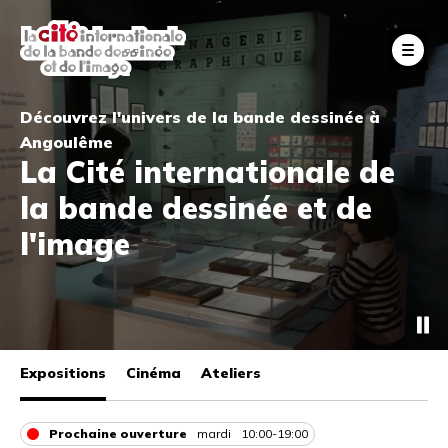
Aller
au
Fe
contenu
principal
Découvrez l'univers de la bande dessinée à
Angoulême
La Cité internationale de
la bande dessinée et de
l'image
Expositions
Cinéma
Ateliers
Prochaine ouverture
mardi
10:00-19:00