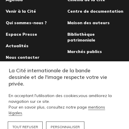
Pied
de
Venir à la Cité
Centre de documentation
page
Qui sommes-nous ?
Maison des auteurs
Espace Presse
Bibliothèque
patrimoniale
Actualités
Marchés publics
Nous contacter
Musée de la bande
La Cité internationale de la bande
dessinée
dessinée et de l'image respecte votre vie
privée.
En acceptant l'utilisation des cookies,vous améliorez la
navigation sur ce site.
Pour en savoir plus, consultez notre page
mentions
légales
.
TOUT REFUSER
PERSONNALISER