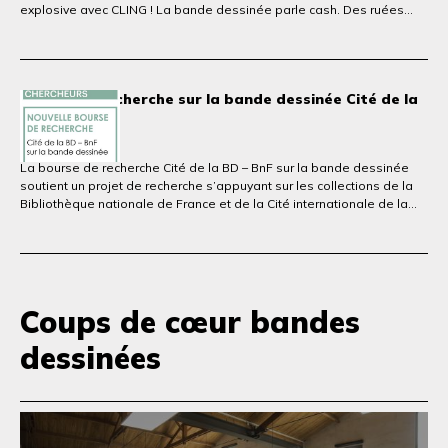
explosive avec CLING ! La bande dessinée parle cash. Des ruées
vers l’or à la f inance invisible contemporaine, du lingot à la fausse
monnaie, la bande dessinée agit comme un miroir de nos sociétés,
oscillant sans cesse entre critique sociale et succès populaire.
Bourse de recherche sur la bande dessinée Cité de la
BD - BnF
10 mars 2026
La bourse de recherche Cité de la BD – BnF sur la bande dessinée
soutient un projet de recherche s’appuyant sur les collections de la
Bibliothèque nationale de France et de la Cité internationale de la
bande dessinée et de l’image.
Coups de cœur bandes
dessinées