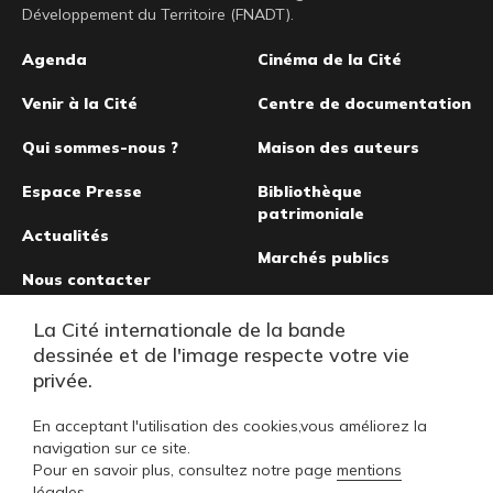
Développement du Territoire (FNADT).
Pied
Agenda
Cinéma de la Cité
de
Venir à la Cité
Centre de documentation
page
Qui sommes-nous ?
Maison des auteurs
Espace Presse
Bibliothèque
patrimoniale
Actualités
Marchés publics
Nous contacter
Musée de la bande
La Cité internationale de la bande
dessinée
dessinée et de l'image respecte votre vie
privée.
En acceptant l'utilisation des cookies,vous améliorez la
navigation sur ce site.
Pour en savoir plus, consultez notre page
mentions
légales
.