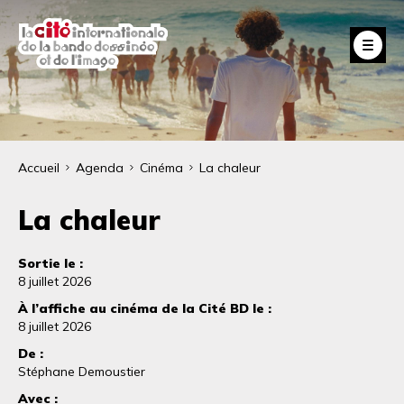
Aller
au
Fe
contenu
principal
Fil
Accueil
Agenda
Cinéma
La chaleur
d'Ariane
La chaleur
Sortie le :
8 juillet 2026
À l’affiche au cinéma de la Cité BD le :
8 juillet 2026
De :
Stéphane Demoustier
Avec :