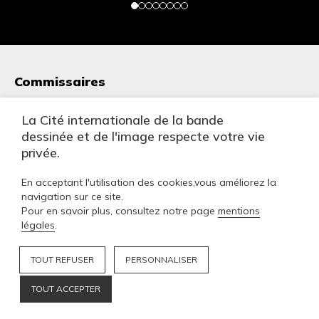
Commissaires
Cathia Engelbach
La Cité internationale de la bande
Commissaire
dessinée et de l'image respecte votre vie
Victor Macé de Lépinay
privée.
Commissaire
En acceptant l'utilisation des cookies,vous améliorez la
L’Atelier Lucie Lom
navigation sur ce site.
Scénographie
Pour en savoir plus, consultez notre page
mentions
légales
.
Cathia Engelbach
TOUT REFUSER
PERSONNALISER
Diplômée de l’université Paris-Sorbonne en littératures
Tarif
TOUT ACCEPTER
Je réserve
comparées, Cathia Engelbach a travaillé dans les
Billets à partir de 6€
milieux de l’édition et de l’art avant de se consacrer à la