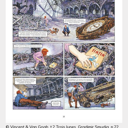
© Vincent & Van Gogh, t.2 Trois lunes, Gradimir Smudja, p.22