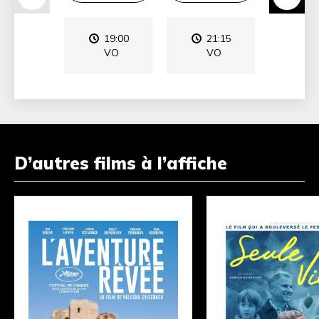
19:00
21:15
19
VO
VO
V
D’autres films à l’affiche