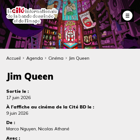
Aller
au
Fe
contenu
principal
Fil
Accueil
Agenda
Cinéma
Jim Queen
d'Ariane
Jim Queen
Sortie le :
17 juin 2026
À l’affiche au cinéma de la Cité BD le :
9 juin 2026
De :
Marco Nguyen, Nicolas Athané
Avec :