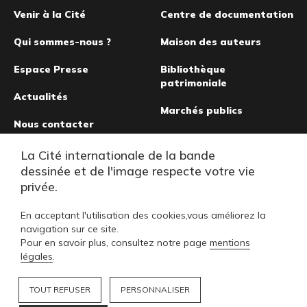
de
Venir à la Cité
Centre de documentation
page
Qui sommes-nous ?
Maison des auteurs
Espace Presse
Bibliothèque
patrimoniale
Actualités
Marchés publics
Nous contacter
Musée de la bande
La Cité internationale de la bande
dessinée
dessinée et de l'image respecte votre vie
privée.
En acceptant l'utilisation des cookies,vous améliorez la
navigation sur ce site.
Pour en savoir plus, consultez notre page
mentions
légales
.
TOUT REFUSER
PERSONNALISER