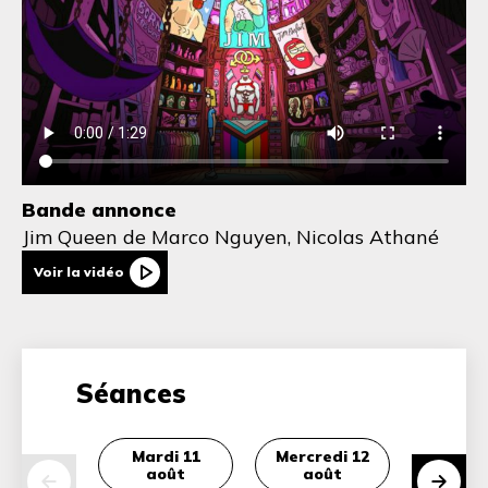
Bande annonce
Jim Queen
de Marco Nguyen, Nicolas Athané
Voir la vidéo
Séances
Mardi 11
Mercredi 12
Mardi
août
août
ao