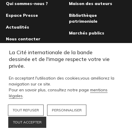
Qui sommes-nous ?
Maison des auteurs
Espace Presse
Bibliothèque
patrimoniale
Actualités
Marchés publics
Nous contacter
Musée de la bande
La Cité internationale de la bande
dessinée
dessinée et de l'image respecte votre vie
privée.
En acceptant l'utilisation des cookies,vous améliorez la
navigation sur ce site.
Pour en savoir plus, consultez notre page
mentions
légales
.
TOUT REFUSER
PERSONNALISER
Tarif
TOUT ACCEPTER
Footer
FAQ
MENTIONS LÉGALES
PLAN DU SITE
NOUS SOUTENIR
NOS COLLECTIONS
L
Réserver un billet