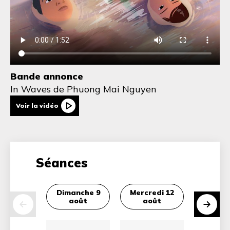
Bande annonce
In Waves
de Phuong Mai Nguyen
Voir la vidéo
Séances
Dimanche 9
Mercredi 12
Dima
août
août
16 a