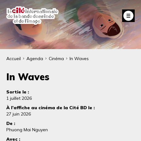
Aller
au
Fe
contenu
principal
Fil
Accueil
Agenda
Cinéma
In Waves
d'Ariane
In Waves
Sortie le :
1 juillet 2026
À l’affiche au cinéma de la Cité BD le :
27 juin 2026
De :
Phuong Mai Nguyen
Avec :