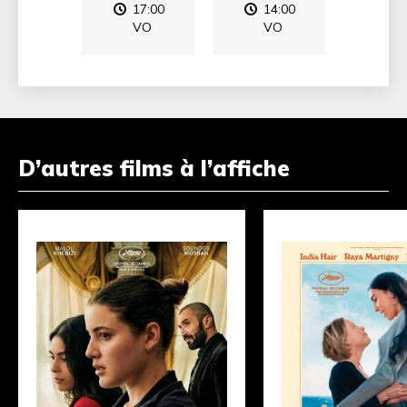
17:00
14:00
14
VO
VO
V
D’autres films à l’affiche