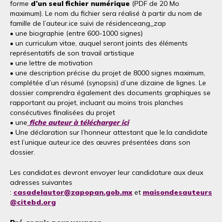
forme
d’un seul fichier numérique
(PDF de 20 Mo
maximum). Le nom du fichier sera réalisé à partir du nom de
famille de l’auteur.ice suivi de résidenceang_zap
• une biographie (entre 600-1000 signes)
• un curriculum vitae, auquel seront joints des éléments
représentatifs de son travail artistique
• une lettre de motivation
• une description précise du projet de 8000 signes maximum,
complétée d’un résumé (synopsis) d’une dizaine de lignes. Le
dossier comprendra également des documents graphiques se
rapportant au projet, incluant au moins trois planches
consécutives finalisées du projet
• une
fiche auteur à télécharger ici
• Une déclaration sur l’honneur attestant que le.la candidate
est l’unique auteur.ice des œuvres présentées dans son
dossier.
Les candidat.es devront envoyer leur candidature aux deux
adresses suivantes
:
casadelautor@zapopan.gob.mx
et
maisondesauteurs
@citebd.org