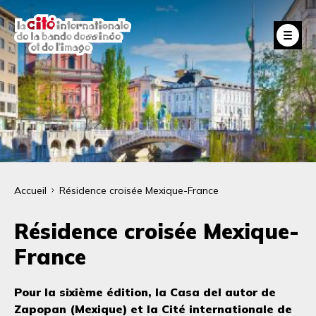
Aller
au
Fe
contenu
principal
Fil
Accueil
Résidence croisée Mexique-France
d'Ariane
Résidence croisée Mexique-
France
Pour la sixième édition, la Casa del autor de
Zapopan (Mexique) et la Cité internationale de