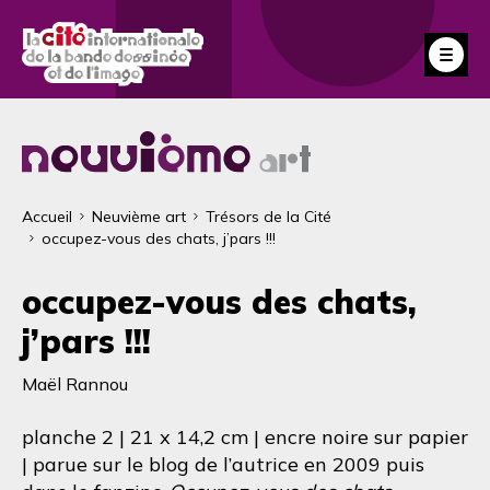
Aller
au
Fe
contenu
principal
Fil
Accueil
Neuvième art
Trésors de la Cité
occupez-vous des chats, j’pars !!!
d'Ariane
occupez-vous des chats,
j’pars !!!
Maël Rannou
planche 2 | 21 x 14,2 cm | encre noire sur papier
| parue sur le blog de l’autrice en 2009 puis