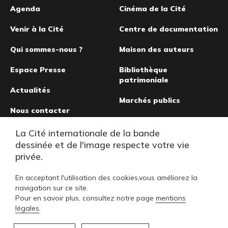
Pied
Agenda
Cinéma de la Cité
de
Venir à la Cité
Centre de documentation
page
Qui sommes-nous ?
Maison des auteurs
Espace Presse
Bibliothèque
patrimoniale
Actualités
Marchés publics
Nous contacter
Musée de la bande
La Cité internationale de la bande
dessinée
dessinée et de l'image respecte votre vie
privée.
En acceptant l'utilisation des cookies,vous améliorez la
navigation sur ce site.
Pour en savoir plus, consultez notre page
mentions
légales
.