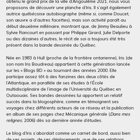
obtenu le grand prix de la ville d’Angoulême 2021, nous vous
proposons de découvrir une planche d’Iris. Il s’agit également
autrice québécoise autobiographe (même si, comme Doucet,
son œuvre a d’autres facettes), mais son activité paraît au
début deuxième millénaire, montrant que, de Jimmy Beaulieu à
Sylvie Rancourt en passant par Philippe Girard, Julie Delporte
ou des dizaines d’autres, le récit de soi a toujours été très
présent dans la bande dessinée du Québec.
Née en 1983 à Hull (proche de la frontière ontarienne), Iris (de
son nom Iris Boudreau) appartient à cette génération lancée
sur les « Blogs BD » au tournant des années 2000. Elle
participe assez tôt à des fanzines des deux côtés de
l’Atlantique, en parallèle de ses études à l’École
multidisciplinaire de l’image de l’Université du Québec en
Outaouais. Ses bandes dessinées lui apportent un relatif
succès dans la blogosphère, comme en témoignent ses
voyages chez différents acteurs de ce réseau et la publication
en album de ses pages chez Mécanique générale (
Dans mes
relignes
, 2006) dès sa dernière année d’études.
Le blog d’Iris s’abordait comme un carnet de bord, aussi bien
de ses projets, de ses déplacements, que de ses relations