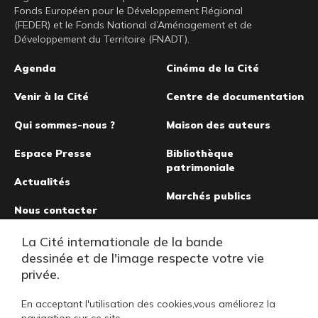
Fonds Européen pour le Développement Régional
(FEDER) et le Fonds National d’Aménagement et de
Développement du Territoire (FNADT).
Pied
Agenda
Cinéma de la Cité
de
Venir à la Cité
Centre de documentation
page
Qui sommes-nous ?
Maison des auteurs
Espace Presse
Bibliothèque
patrimoniale
Actualités
Marchés publics
Nous contacter
Musée de la bande
La Cité internationale de la bande
dessinée
dessinée et de l'image respecte votre vie
privée.
En acceptant l'utilisation des cookies,vous améliorez la