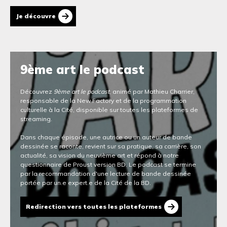
Je découvre
9ème art le podcast
Découvrez
9ème art le podcast
, animé par Mathieu Charrier,
responsable de la New Factory et de la programmation
culturelle à la Cité, disponible sur toutes les plateformes de
streaming.
Dans chaque épisode, une autrice ou un auteur de bande
dessinée se raconte, revient sur sa pratique, sa carrière, son
actualité, sa vision du neuvième art et répond à notre
questionnaire de Proust version BD. Le podcast se termine
par la recommandation d'une lecture de bande dessinée
portée par un.e expert.e de la Cité de la BD.
Redirection vers toutes les plateformes