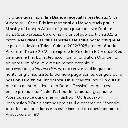
Il y a quelques mois,
Jim Bishop
recevait le prestigieux Silver
Award du 16ème Prix international du Manga remis par Le
Ministry of Foreign Affairs of Japan pour son livre l'auteur
de
Lettres Perdues.
Ce drame mélancolique, sorti en 2021 a
marqué les âmes les plus sensibles été salué par la critique et
le public. Il devient Talent Cultura 2022/2023 puis lauréat du
Prix Tour d’ivoire 2022 et remporte le Prix de la BD France Bleu
ainsi que le Prix BD lecteurs.com de la fondation Orange ! Un
an après, Jim récidive avec un roman graphique
bouleversant,
Mon ami Pierrot
, une œuvre subtile qui nous
hante longtemps après la dernière page, sur les dangers de la
passion et la fin de l’innocence. Un succès fou pour un auteur
que rien ne prédestinait à la Bande Dessinée et qui n'est
passé par aucune école d'art ou de formation graphique.
Alors qu'est-ce qui anime Jim Bishop ? Où trouve-t-il
l'inspiration ? Quels sont ses projets. Il a accepté de répondre
à toutes nos questions et s'est même plié au questionnaire de
Proust version BD.