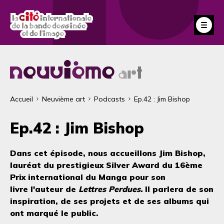
Aller
au
Fe
contenu
principal
Fil
Accueil
Neuvième art
Podcasts
Ep.42 : Jim Bishop
d'Ariane
Ep.42 : Jim Bishop
Dans cet épisode, nous accueillons Jim Bishop,
lauréat du prestigieux Silver Award du 16ème
Prix international du Manga pour son
livre l'auteur de
Lettres Perdues.
Il parlera de son
inspiration, de ses projets et de ses albums qui
ont marqué le public.