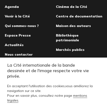
Pied
Agenda
Cinéma de la Cité
de
Venir à la Cité
Centre de documentation
page
Qui sommes-nous ?
Maison des auteurs
Espace Presse
Bibliothèque
patrimoniale
Actualités
Marchés publics
Nous contacter
Musée de la bande
La Cité internationale de la bande
dessinée
dessinée et de l'image respecte votre vie
privée.
En acceptant l'utilisation des cookies,vous améliorez la
navigation sur ce site.
Pour en savoir plus, consultez notre page
mentions
légales
.