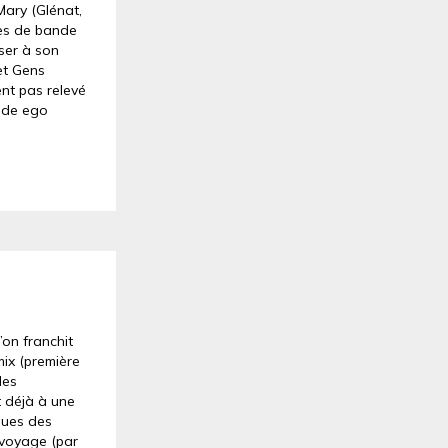
Mary (Glénat,
ues de bande
ser à son
et Gens
ent pas relevé
e de ego
’on franchit
mix (première
des
t déjà à une
ques des
e voyage (par