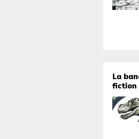
La band
fiction