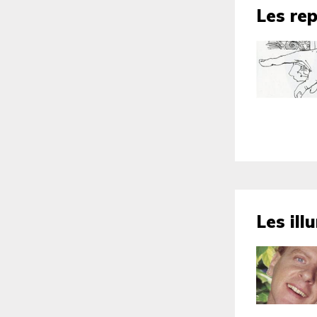
Les re
Les ill