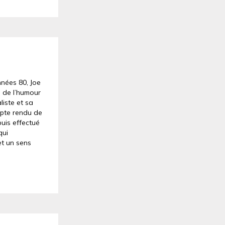
nnées 80, Joe
 de l’humour
liste et sa
mpte rendu de
puis effectué
qui
et un sens