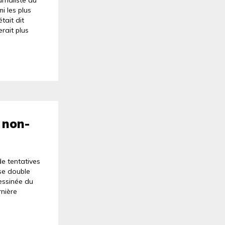
urnaliste au
i les plus
était dit
rait plus
 non-
de tentatives
 se double
dessinée du
rnière