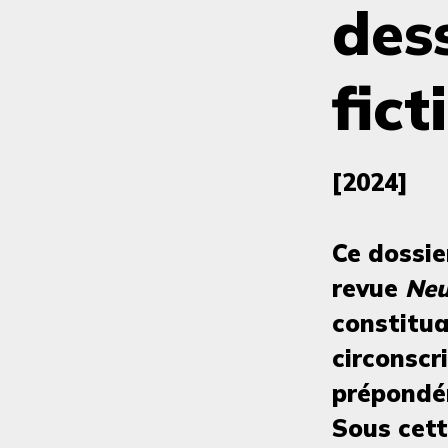
des
fict
[2024]
Ce dossie
revue
Neu
constitua
circonscr
prépondé
Sous cett