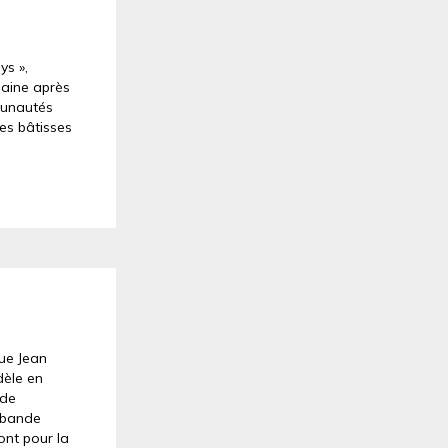
ys »,
maine après
munautés
les bâtisses
que Jean
dèle en
 de
a bande
ont pour la