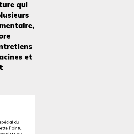
ture qui
plusieurs
umentaire,
ore
entretiens
acines et
t
 spécial du
ette Pointu,