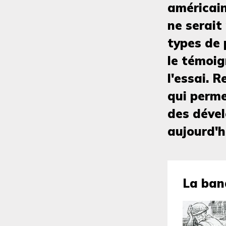
américain
ne serait
types de 
le témoig
l'essai. R
qui perme
des dével
aujourd'hu
La band