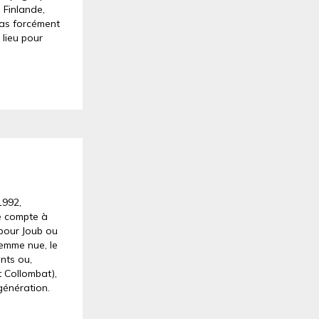
 Finlande,
 pas forcément
 lieu pour
1992,
ie compte à
 pour Joub ou
emme nue, le
ants ou,
 Collombat),
 génération.