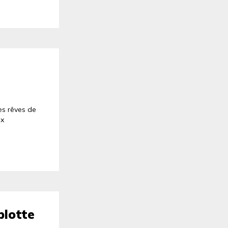
es rêves de
ux
plotte