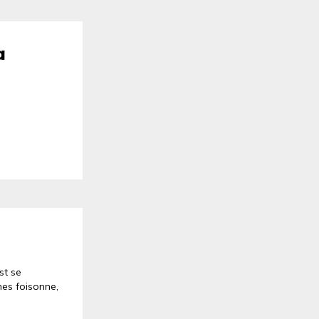
a
.
st se
hes foisonne,