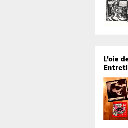
L’oie d
Entret