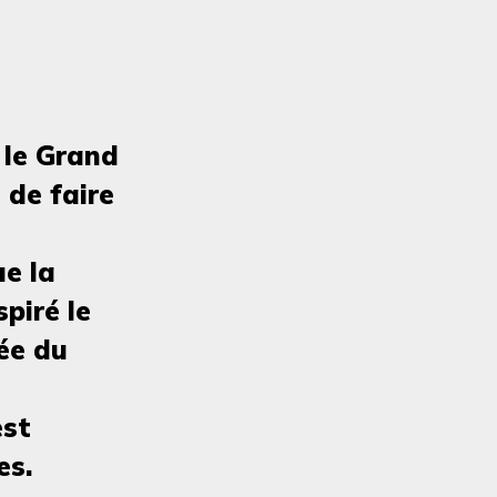
 le Grand
 de faire
ue la
piré le
ée du
est
es.