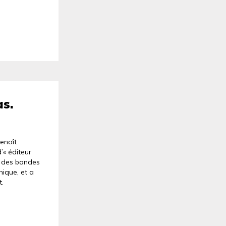
as.
enoît
’« éditeur
on des bandes
hique, et a
.