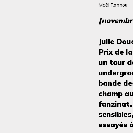
Maël Rannou
[novembr
Julie Dou
Prix de l
un tour d
undergrou
bande des
champ au
fanzinat,
sensibles
essayée à