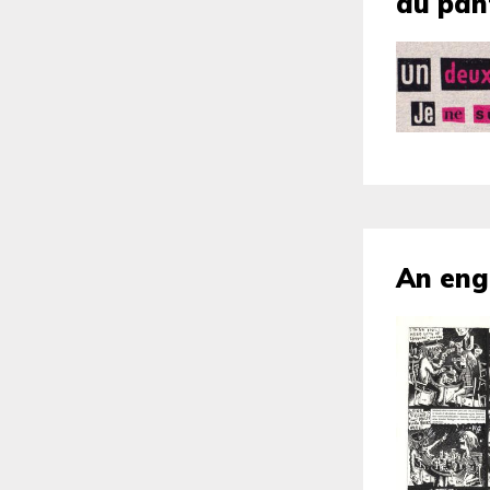
au pan
An eng