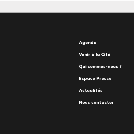
Pied
Agenda
Venir à la Cité
de
Qui sommes-nous ?
page
Espace Presse
Actualités
Nous contacter