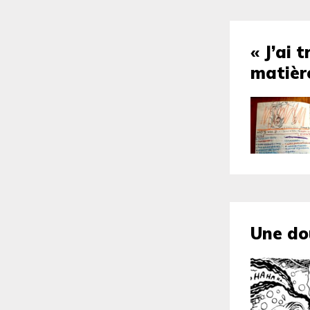
« J’ai 
matière
Une do