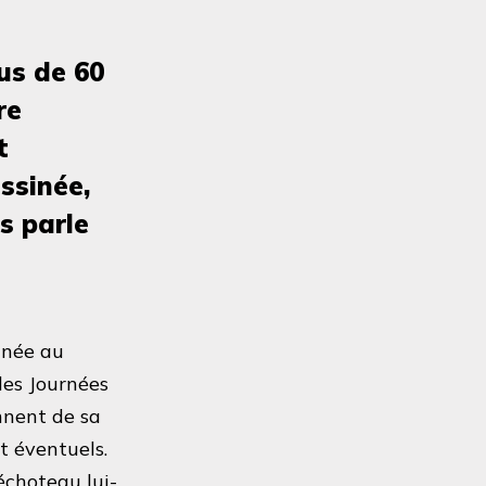
us de 60
re
t
ssinée,
s parle
nnée au
des Journées
nnent de sa
t éventuels.
échoteau lui-