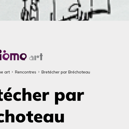
e art
Rencontres
Bretécher par Bréchoteau
ane
técher par
choteau