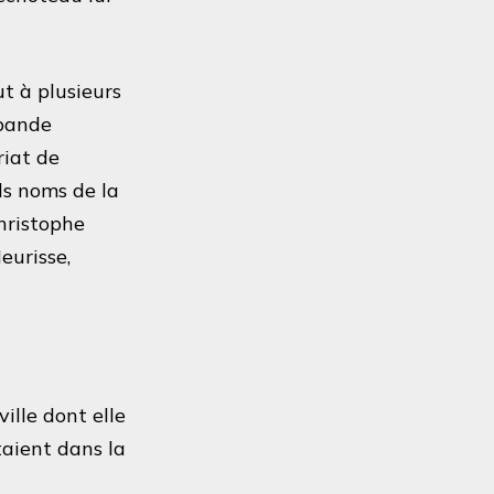
t à plusieurs
 bande
riat de
nds noms de la
hristophe
eurisse,
ille dont elle
taient dans la