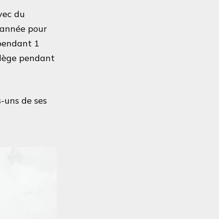
vec du
e année pour
pendant 1
ollège pendant
s-uns de ses