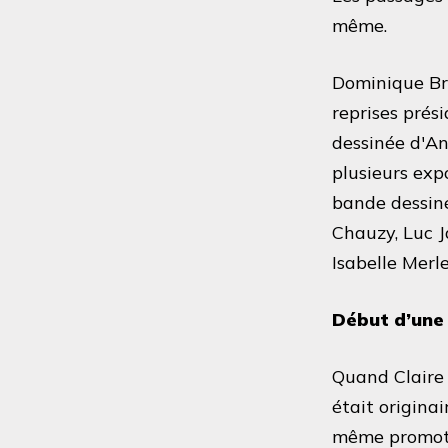
même.
Dominique Bré
reprises prés
dessinée d'An
plusieurs exp
bande dessiné
Chauzy, Luc J
Isabelle Merl
Début d’une 
Quand Claire 
était origina
même promot