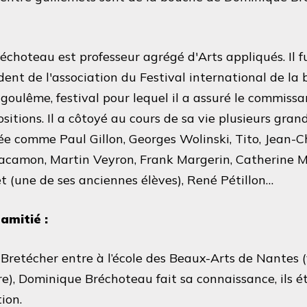
choteau est professeur agrégé d'Arts appliqués. Il fu
ident de l'association du Festival international de la
goulême, festival pour lequel il a assuré le commissa
ositions. Il a côtoyé au cours de sa vie plusieurs gra
e comme Paul Gillon, Georges Wolinski, Tito, Jean-C
acamon, Martin Veyron, Frank Margerin, Catherine M
et (une de ses anciennes élèves), René Pétillon…
amitié :
Bretécher entre à l’école des Beaux-Arts de Nantes (v
ire), Dominique Bréchoteau fait sa connaissance, ils é
ion.