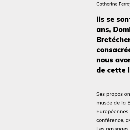
Catherine Ferrey
Ils se so
ans, Domi
Bretécher
consacrée
nous avon
de cette 
Ses propos on
musée de la 
Européennes d
conférence, a
Les passages 