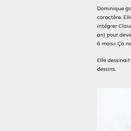
Dominique gar
caractère. El
intégrer Cla
an) pour deve
6 mois.« Ça ne
Elle dessinai
dessins.