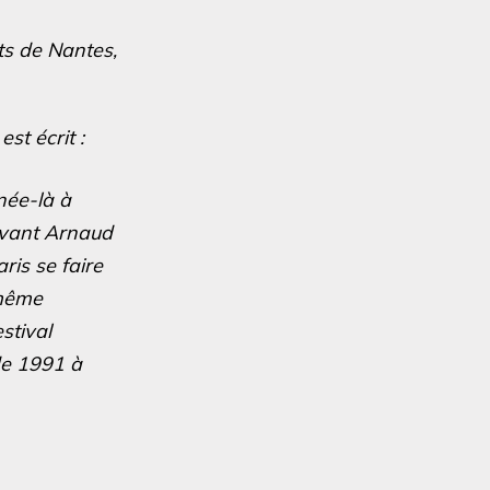
ts de Nantes,
est écrit :
née-là à
devant Arnaud
ris se faire
 même
stival
de 1991 à