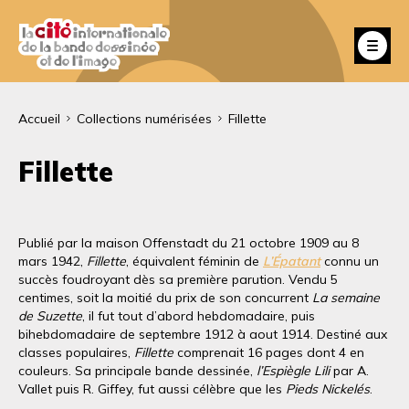
Aller
au
Fe
contenu
principal
Fil
Accueil
Collections numérisées
Fillette
d'Ariane
Fillette
Publié par la maison Offenstadt du 21 octobre 1909 au 8
mars 1942,
Fillette
, équivalent féminin de
L’Épatant
connu un
succès foudroyant dès sa première parution. Vendu 5
centimes, soit la moitié du prix de son concurrent
La semaine
de Suzette
, il fut tout d’abord hebdomadaire, puis
bihebdomadaire de septembre 1912 à aout 1914. Destiné aux
classes populaires,
Fillette
comprenait 16 pages dont 4 en
couleurs. Sa principale bande dessinée,
l’Espiègle Lili
par A.
Vallet puis R. Giffey, fut aussi célèbre que les
Pieds Nickelés
.