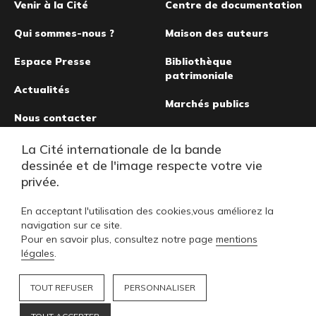
de
Venir à la Cité
Centre de documentation
page
Qui sommes-nous ?
Maison des auteurs
Espace Presse
Bibliothèque
patrimoniale
Actualités
Marchés publics
Nous contacter
Musée de la bande
La Cité internationale de la bande
dessinée
dessinée et de l'image respecte votre vie
privée.
En acceptant l'utilisation des cookies,vous améliorez la
navigation sur ce site.
Pour en savoir plus, consultez notre page
mentions
légales
.
TOUT REFUSER
PERSONNALISER