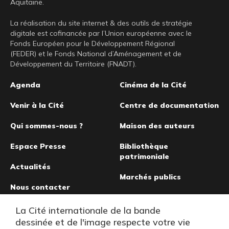
Aquitaine.
La réalisation du site internet & des outils de stratégie
digitale est cofinancée par l’Union européenne avec le
Fonds Européen pour le Développement Régional
(FEDER) et le Fonds National d’Aménagement et de
Développement du Territoire (FNADT).
Pied
Agenda
Cinéma de la Cité
de
Venir à la Cité
Centre de documentation
page
Qui sommes-nous ?
Maison des auteurs
Espace Presse
Bibliothèque
patrimoniale
Actualités
Marchés publics
Nous contacter
Musée de la bande
La Cité internationale de la bande
dessinée
dessinée et de l'image respecte votre vie