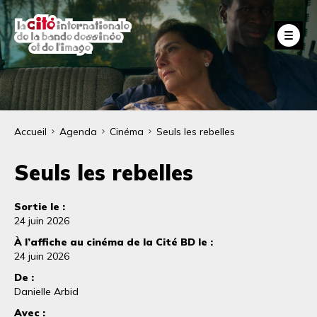
Aller
au
Fe
contenu
principal
Fil
Accueil
Agenda
Cinéma
Seuls les rebelles
d'Ariane
Seuls les rebelles
Sortie le :
24 juin 2026
À l’affiche au cinéma de la Cité BD le :
24 juin 2026
De :
Danielle Arbid
Avec :