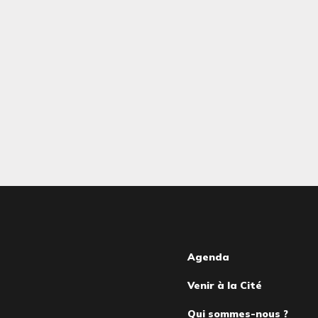
Pied
Agenda
Venir à la Cité
de
Qui sommes-nous ?