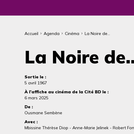
Fil
Accueil
Agenda
Cinéma
La Noire de...
d'Ariane
La Noire de..
Sortie le :
5 avril 1967
À l’affiche au cinéma de la Cité BD le :
6 mars 2025
De :
Ousmane Sembène
Avec :
Mbissine Thérèse Diop - Anne-Marie Jelinek - Robert Fo