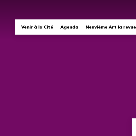
Navigation
Venir à la Cité
Agenda
Neuvième Art la revue
principale