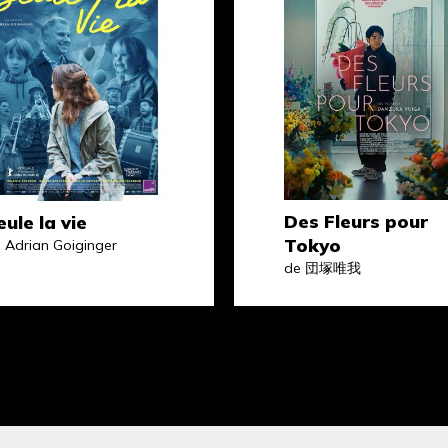
Des Fleurs pour
eule la vie
Tokyo
 Adrian Goiginger
de 団塚唯我