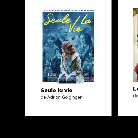
L
Seule la vie
de
de Adrian Goiginger