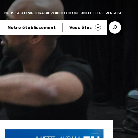
NOUS SOUTENIR
LIBRAIRIE
BIBLIOTHÈQUE
BILLETTERIE
ENGLISH
Reche
Notre établissement
Vous êtes