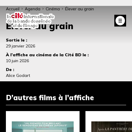
Fil
Aller
Accueil
Agenda
Cinéma
Élever au grain
au
d'Ariane
Fe
Élever au grain
contenu
principal
Sortie le :
29 janvier 2026
À l’affiche au cinéma de la Cité BD le :
10 juin 2026
De :
Alice Godart
D’autres films à l’affiche