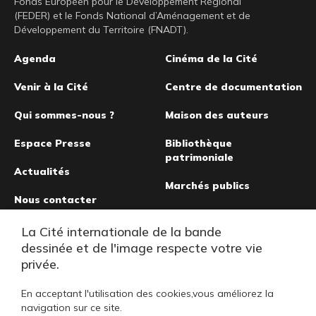
Fonds Européen pour le Développement Régional
(FEDER) et le Fonds National d’Aménagement et de
Développement du Territoire (FNADT).
Pied
Agenda
Cinéma de la Cité
de
Venir à la Cité
Centre de documentation
page
Qui sommes-nous ?
Maison des auteurs
Espace Presse
Bibliothèque
patrimoniale
Actualités
Marchés publics
Nous contacter
Musée de la bande
La Cité internationale de la bande
dessinée
dessinée et de l'image respecte votre vie
privée.
En acceptant l'utilisation des cookies,vous améliorez la
navigation sur ce site.