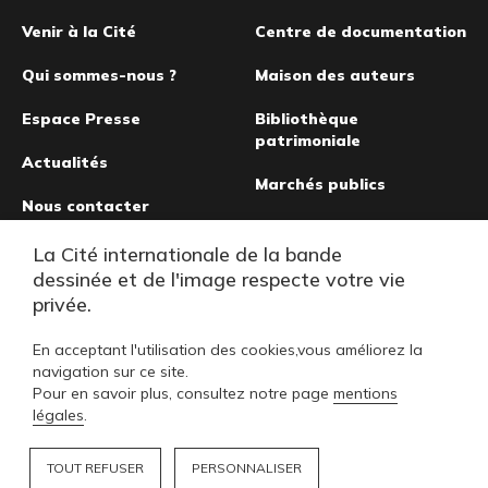
de
Venir à la Cité
Centre de documentation
page
Qui sommes-nous ?
Maison des auteurs
Espace Presse
Bibliothèque
patrimoniale
Actualités
Marchés publics
Nous contacter
Musée de la bande
La Cité internationale de la bande
dessinée
dessinée et de l'image respecte votre vie
privée.
En acceptant l'utilisation des cookies,vous améliorez la
navigation sur ce site.
Pour en savoir plus, consultez notre page
mentions
légales
.
TOUT REFUSER
PERSONNALISER