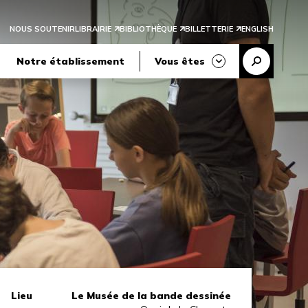
NOUS SOUTENIR
LIBRAIRIE
BIBLIOTHÈQUE
BILLETTERIE
ENGLISH
Reche
Notre établissement
Vous êtes
Lieu
Le Musée de la bande dessinée