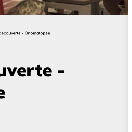
 découverte - Onomatopée
uverte -
e