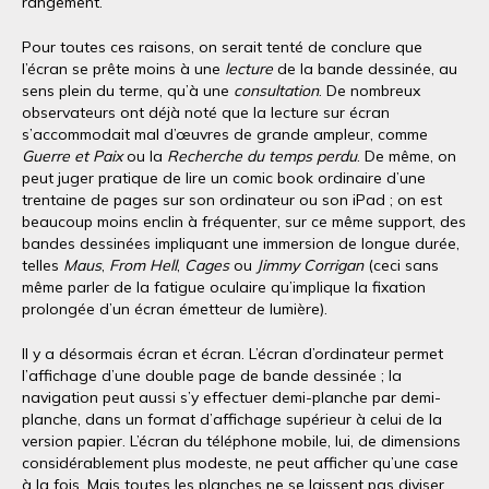
rangement.
Pour toutes ces raisons, on serait tenté de conclure que
l’écran se prête moins à une
lecture
de la bande dessinée, au
sens plein du terme, qu’à une
consultation
. De nombreux
observateurs ont déjà noté que la lecture sur écran
s’accommodait mal d’œuvres de grande ampleur, comme
Guerre et Paix
ou la
Recherche du temps perdu
. De même, on
peut juger pratique de lire un comic book ordinaire d’une
trentaine de pages sur son ordinateur ou son iPad ; on est
beaucoup moins enclin à fréquenter, sur ce même support, des
bandes dessinées impliquant une immersion de longue durée,
telles
Maus
,
From Hell
,
Cages
ou
Jimmy Corrigan
(ceci sans
même parler de la fatigue oculaire qu’implique la fixation
prolongée d’un écran émetteur de lumière).
Il y a désormais écran et écran. L’écran d’ordinateur permet
l’affichage d’une double page de bande dessinée ; la
navigation peut aussi s’y effectuer demi-planche par demi-
planche, dans un format d’affichage supérieur à celui de la
version papier. L’écran du téléphone mobile, lui, de dimensions
considérablement plus modeste, ne peut afficher qu’une case
à la fois. Mais toutes les planches ne se laissent pas diviser