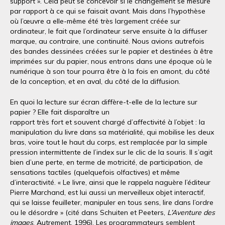
support ». Cela peut se concevoir si le changement se mesure
par rapport à ce qui se faisait avant. Mais dans l’hypothèse
où l’œuvre a elle-même été très largement créée sur
ordinateur, le fait que l’ordinateur serve ensuite à la diffuser
marque, au contraire, une continuité. Nous avions autrefois
des bandes dessinées créées sur le papier et destinées à être
imprimées sur du papier, nous entrons dans une époque où le
numérique à son tour pourra être à la fois en amont, du côté
de la conception, et en aval, du côté de la diffusion.
En quoi la lecture sur écran diffère-t-elle de la lecture sur
papier ? Elle fait disparaître un
rapport très fort et souvent chargé d’affectivité à l’objet : la
manipulation du livre dans sa matérialité, qui mobilise les deux
bras, voire tout le haut du corps, est remplacée par la simple
pression intermittente de l’index sur le clic de la souris. Il s’agit
bien d’une perte, en terme de motricité, de participation, de
sensations tactiles (quelquefois olfactives) et même
d’interactivité. « Le livre, ainsi que le rappela naguère l’éditeur
Pierre Marchand, est lui aussi un merveilleux objet interactif,
qui se laisse feuilleter, manipuler en tous sens, lire dans l’ordre
ou le désordre » (cité dans Schuiten et Peeters,
L’Aventure des
images
, Autrement, 1996). Les programmateurs semblent