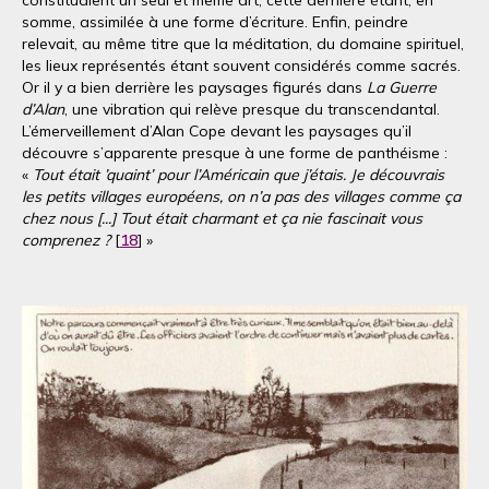
constituaient un seul et même art, cette dernière étant, en
somme, assimilée à une forme d’écriture. Enfin, peindre
relevait, au même titre que la méditation, du domaine spirituel,
les lieux représentés étant souvent considérés comme sacrés.
Or il y a bien derrière les paysages figurés dans
La Guerre
d’Alan
, une vibration qui relève presque du transcendantal.
L’émerveillement d’Alan Cope devant les paysages qu’il
découvre s’apparente presque à une forme de panthéisme :
«
Tout était ’quaint’ pour l’Américain que j’étais. Je découvrais
les petits villages européens, on n’a pas des villages comme ça
chez nous [...] Tout était charmant et ça nie fascinait vous
comprenez ?
[
18
] »