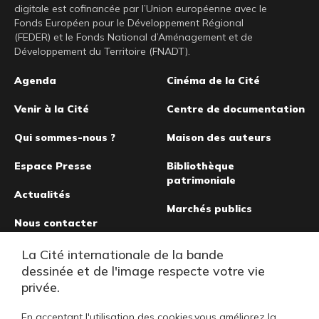
digitale est cofinancée par l’Union européenne avec le
Fonds Européen pour le Développement Régional
(FEDER) et le Fonds National d’Aménagement et de
Développement du Territoire (FNADT).
Pied
Agenda
Cinéma de la Cité
de
Venir à la Cité
Centre de documentation
page
Qui sommes-nous ?
Maison des auteurs
Espace Presse
Bibliothèque
patrimoniale
Actualités
Marchés publics
Nous contacter
Musée de la bande
La Cité internationale de la bande
dessinée
dessinée et de l'image respecte votre vie
privée.
En acceptant l'utilisation des cookies,vous améliorez la