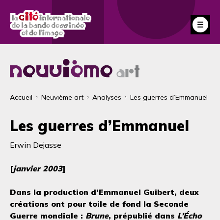
Aller
au
Fe
contenu
principal
Fil
Accueil
Neuvième art
Analyses
Les guerres d’Emmanuel
d'Ariane
Les guerres d’Emmanuel
Erwin Dejasse
[
janvier 2003
]
Dans la production d’Emmanuel Guibert, deux
créations ont pour toile de fond la Seconde
Guerre mondiale :
Brune
, prépublié dans
L’Écho