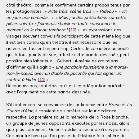
côté théâtral, comme le confirment certains propos tenus par
les protagonistes : «
Acte trois, scène trois
», «
Rideau
», «
Ici,
on joue une comédie...
», «
Mais j ai des prétentions sur cette
pièce, vois-tu ? J’aimerais choisir en toute conscience le
moment où le rideau tombera !
[
10
] » Les expressions des
visages souvent convulsifs participent de cette même logique ;
il est bien connu qu’en théâtre, il est nécessaire que les
acteurs en fassent un peu trop. Certes, le caractère ampoulé
qui, à tous points de vue, affecte cette bande dessinée, peut
paraître bien laborieux − Guibert lui-même ne craint pas
d’affirmer qu’il s’agit d’«
une parabole faustienne à la mords-
moi-le-nœud, avec un diable de pacotille qui fait signer un
contrat à Hitler
[
11
] ».
Reconnaissons, toutefois, qu’il est en adéquation parfaite
avec l’argument de cette bande dessinée.
S’il faut encore se convaincre de l’antinomie entre
Brune
et
La
Guerre d’Alan
, il convient de s’arrêter sur leur dédicace
respective. La première salue la mémoire de la Rose blanche,
un groupe de jeunes opposants exécutés par les nazis, alors
que, plus sobrement, Guibert dédie la seconde à ses parents.
Ceci montre bien que l’on passe de l’Histoire à la sphère de