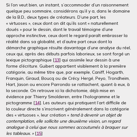
Si l’on veut bien, un instant, s’accommoder d’un raisonnement
quelque peu sommaire, considérons qu’il y a, dans le domaine
de la B.D., deux types de créateurs. D’une part, les
« virtuoses », ceux dont on dit qu’ils sont « naturellement
doués » pour le dessin, dont le travail témoigne d’une
approche instinctive, ceux dont le regard paraît embrasser la
réalité dans sa globalité, et d’autre part ceux dont la
démarche graphique résulte davantage d’une analyse du réel,
ceux qui, après des débuts parfois laborieux, se sont forgé un
lexique pictographique [
13
] qui assimile leur dessin à une
forme d’écriture. Guibert appartient visiblement à la première
catégorie, au même titre que, par exemple, Caniff, Hogarth,
Franquin, Giraud, Boucq ou de Crécy. Hergé, Peyo, Trondheim,
Hart, Jason ou encore Parrondo se rattachent, quant à eux, à
la seconde. On retrouve ici la dichotomie, déjà mise en
évidence par Thierry Smolderen, entre l’hologramme et le
pictogramme [
14
]. Les auteurs qui pratiquent l’art difficile de
la couleur directe s’inscrivent généralement dans la catégorie
des « virtuoses », leur création «
tend à devenir un objet de
contemplation, elle sollicite une deuxième vision, un regard
analogue à celui que nous sommes accoutumés à braquer sur
les tableaux. »
[
15
]