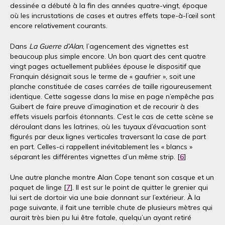
dessinée a débuté à la fin des années quatre-vingt, époque
où les incrustations de cases et autres effets tape-à-l’œil sont
encore relativement courants.
Dans
La Guerre d’Alan
, l’agencement des vignettes est
beaucoup plus simple encore. Un bon quart des cent quatre
vingt pages actuellement publiées épouse le dispositif que
Franquin désignait sous le terme de « gaufrier », soit une
planche constituée de cases carrées de taille rigoureusement
identique. Cette sagesse dans la mise en page n’empêche pas
Guibert de faire preuve d’imagination et de recourir à des
effets visuels parfois étonnants. C’est le cas de cette scène se
déroulant dans les latrines, où les tuyaux d’évacuation sont
figurés par deux lignes verticales traversant la case de part
en part. Celles-ci rappellent inévitablement les « blancs »
séparant les différentes vignettes d’un même strip. [
6
]
Une autre planche montre Alan Cope tenant son casque et un
paquet de linge [
7
]. Il est sur le point de quitter le grenier qui
lui sert de dortoir via une baie donnant sur l’extérieur. À la
page suivante, il fait une terrible chute de plusieurs mètres qui
aurait très bien pu lui être fatale, quelqu’un ayant retiré