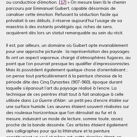
ou conductrice d’émotion. [
17
] » On mesure bien là le chemin
parcouru par Emmanuel Guibert, capable désormais de
canaliser cette émotion. Refusant la séduction facile qui
prévalait à ses débuts, il réserve aujourd’hui l’usage de sa
maestria à des instants privilégiés qui, riches de sens,
acquièrent dès lors un statut remarquable au sein du récit.
Il est, par ailleurs, un domaine où Guibert opte invariablement
pour une approche picturale : la représentation des paysages.
Ils ont un aspect vaporeux, chargé d’atmosphères fugaces, au
point que l’on pourrait presque les qualifier d’impressionnistes.
Mais ils possèdent également quelque chose d’orientalisant ;
on pense tout particulièrement à la peinture chinoise de la
période dite des Cinq Dynasties (907-960), époque durant
laquelle s’épanouit l’art du paysage réalisé à l’encre. La
technique de ces peintres était tout à fait analogue à celle
utilisée dans
La Guerre d’Alan
: un petit peu d’encre étalée sur
une surface humide. Les œuvres étaient souvent réalisées sur
des rouleaux horizontaux que l’on déroulait au fur et à
mesure, induisant un mode de lecture, somme toute, assez
proche de la bande dessinée. Ces artistes étaient également
des calligraphes pour qui la littérature et la peinture