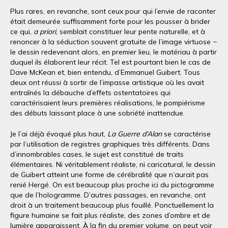
Plus rares, en revanche, sont ceux pour qui l’envie de raconter
était demeurée suffisamment forte pour les pousser à brider
ce qui,
a priori
, semblait constituer leur pente naturelle, et à
renoncer à la séduction souvent gratuite de l’image virtuose −
le dessin redevenant alors, en premier lieu, le matériau à partir
duquel ils élaborent leur récit. Tel est pourtant bien le cas de
Dave McKean et, bien entendu, d’Emmanuel Guibert. Tous
deux ont réussi à sortir de l’impasse artistique où les avait
entraînés la débauche d’effets ostentatoires qui
caractérisaient leurs premières réalisations, le pompiérisme
des débuts laissant place à une sobriété inattendue.
Je l’ai déjà évoqué plus haut,
La Guerre d’Alan
se caractérise
par l’utilisation de registres graphiques très différents. Dans
d’innombrables cases, le sujet est constitué de traits
élémentaires. Ni véritablement réaliste, ni caricatural, le dessin
de Guibert atteint une forme de cérébralité que n’aurait pas
renié Hergé. On est beaucoup plus proche ici du pictogramme
que de l’hologramme. D’autres passages, en revanche, ont
droit à un traitement beaucoup plus fouillé. Ponctuellement la
figure humaine se fait plus réaliste, des zones d’ombre et de
lumière apparaissent. À la fin du premier volume, on peut voir