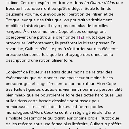
l’intime. Ceux qui espéraient trouver dans
La Guerre d’Alan
une
fresque historique n’ont pu qu’être déçus. Seule la fin du
deuxième volume, qui évoque la libération de Pilsen et de
Prague, évoque des faits que l’on pourrait véritablement
qualifier d’historiques. Il n’y a pas non plus de batailles
rangées. À un seul moment, Cope et ses compagnons
aperçoivent une patrouille allemande [
12
]. Plutôt que de
provoquer l’affrontement, ils préfèrent la laisser passer. En
revanche, Guibert n’hésite pas à s’attarder sur des éléments
presque dérisoires tels que le nettoyage des armes ou la
description d’une ration alimentaire.
L’objectif de l’auteur est sans doute moins de relater des
événements que de donner une épaisseur humaine à ses
personnages et singulièrement à son narrateur, Alan Cope.
Ses faits et gestes quotidiens viennent nourrir sa personnalité
bien mieux que ne pourraient le faire des actes héroïques. Les
bulles dans cette bande dessinée sont assez peu
nombreuses ; l’essentiel des textes est fourni par les
monologues d’Alan. Ceux-ci sont, en règle générale, d’une
simplicité désarmante qui trahit leur origine orale. Plutôt que
de les réécrire sous une forme plus littéraire, Guibert a préféré