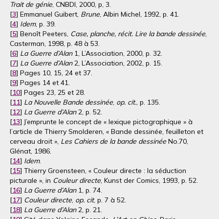
Trait de génie
, CNBDI, 2000, p, 3.
[
3
] Emmanuel Guibert,
Brune
, Albin Michel, 1992, p. 41.
[
4
]
Idem
, p. 39.
[
5
] Benoît Peeters,
Case, planche, récit. Lire la bande dessinée
,
Casterman, 1998, p. 48 à 53.
[
6
]
La Guerre d’Alan
1, L’Association, 2000, p. 32.
[
7
]
La Guerre d’Alan
2, L’Association, 2002, p. 15.
[
8
] Pages 10, 15, 24 et 37.
[
9
] Pages 14 et 41.
[
10
] Pages 23, 25 et 28.
[
11
]
La Nouvelle Bande dessinée
,
op. cit.
, p. 135.
[
12
]
La Guerre d’Alan
2, p. 52.
[
13
] J’emprunte le concept de « lexique pictographique » à
l’article de Thierry Smolderen, « Bande dessinée, feuilleton et
cerveau droit »,
Les Cahiers de la bande dessinée
No.70,
Glénat, 1986.
[
14
]
Idem
.
[
15
] Thierry Groensteen, « Couleur directe : la séduction
picturale », in
Couleur directe
, Kunst der Comics, 1993, p. 52.
[
16
]
La Guerre d’Alan
1, p. 74.
[
17
]
Couleur directe
,
op. cit
, p. 7 à 52.
[
18
]
La Guerre d’Alan
2, p. 21.