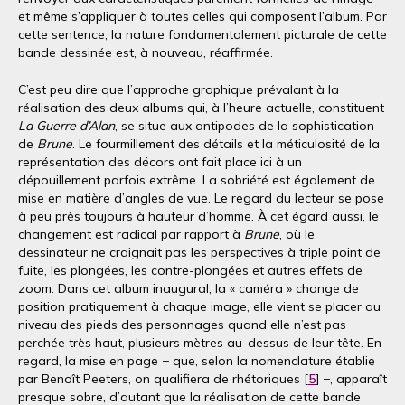
et même s’appliquer à toutes celles qui composent l’album. Par
cette sentence, la nature fondamentalement picturale de cette
bande dessinée est, à nouveau, réaffirmée.
C’est peu dire que l’approche graphique prévalant à la
réalisation des deux albums qui, à l’heure actuelle, constituent
La Guerre d’Alan
, se situe aux antipodes de la sophistication
de
Brune
. Le fourmillement des détails et la méticulosité de la
représentation des décors ont fait place ici à un
dépouillement parfois extrême. La sobriété est également de
mise en matière d’angles de vue. Le regard du lecteur se pose
à peu près toujours à hauteur d’homme. À cet égard aussi, le
changement est radical par rapport à
Brune
, où le
dessinateur ne craignait pas les perspectives à triple point de
fuite, les plongées, les contre-plongées et autres effets de
zoom. Dans cet album inaugural, la « caméra » change de
position pratiquement à chaque image, elle vient se placer au
niveau des pieds des personnages quand elle n’est pas
perchée très haut, plusieurs mètres au-dessus de leur tête. En
regard, la mise en page − que, selon la nomenclature établie
par Benoît Peeters, on qualifiera de rhétoriques [
5
] −, apparaît
presque sobre, d’autant que la réalisation de cette bande