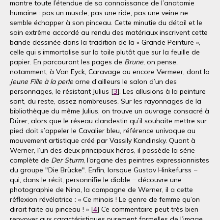
montre toute l’étendue de sa connaissance de l’anatomie
humaine : pas un muscle, pas une ride, pas une veine ne
semble échapper à son pinceau. Cette minutie du détail et le
soin extrême accordé au rendu des matériaux inscrivent cette
bande dessinée dans la tradition de la « Grande Peinture »,
celle qui s’immortalise sur la toile plutôt que sur la feuille de
papier. En parcourant les pages de
Brune
, on pense,
notamment, à Van Eyck, Caravage ou encore Vermeer, dont la
Jeune Fille à la perle
orne d’ailleurs le salon d’un des
personnages, le résistant Julius [
3
]. Les allusions à la peinture
sont, du reste, assez nombreuses. Sur les rayonnages de la
bibliothèque du même Julius, on trouve un ouvrage consacré à
Dürer, alors que le réseau clandestin qu’il souhaite mettre sur
pied doit s’appeler le Cavalier bleu, référence univoque au
mouvement artistique créé par Vassily Kandinsky. Quant à
Werner, l’un des deux principaux héros, il possède la série
complète de
Der Sturm
, l’organe des peintres expressionnistes
du groupe "Die Brücke". Enfin, lorsque Gustav Hinkefurss −
qui, dans le récit, personnifie le diable − découvre une
photographie de Nina, la compagne de Werner, il a cette
réflexion révélatrice : « Ce minois ! Le genre de femme qu’on
dirait faite au pinceau ! » [
4
] Ce commentaire peut très bien
renvoyer aux caractéristiques purement formelles de l’image