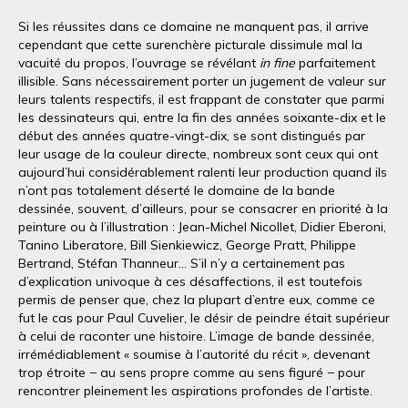
Si les réussites dans ce domaine ne manquent pas, il arrive
cependant que cette surenchère picturale dissimule mal la
vacuité du propos, l’ouvrage se révélant
in fine
parfaitement
illisible. Sans nécessairement porter un jugement de valeur sur
leurs talents respectifs, il est frappant de constater que parmi
les dessinateurs qui, entre la fin des années soixante-dix et le
début des années quatre-vingt-dix, se sont distingués par
leur usage de la couleur directe, nombreux sont ceux qui ont
aujourd’hui considérablement ralenti leur production quand ils
n’ont pas totalement déserté le domaine de la bande
dessinée, souvent, d’ailleurs, pour se consacrer en priorité à la
peinture ou à l’illustration : Jean-Michel Nicollet, Didier Eberoni,
Tanino Liberatore, Bill Sienkiewicz, George Pratt, Philippe
Bertrand, Stéfan Thanneur... S’il n’y a certainement pas
d’explication univoque à ces désaffections, il est toutefois
permis de penser que, chez la plupart d’entre eux, comme ce
fut le cas pour Paul Cuvelier, le désir de peindre était supérieur
à celui de raconter une histoire. L’image de bande dessinée,
irrémédiablement « soumise à l’autorité du récit », devenant
trop étroite − au sens propre comme au sens figuré − pour
rencontrer pleinement les aspirations profondes de l’artiste.