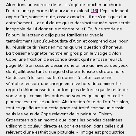
Alan dans un exercice de tir : il s’agit de toucher un char à
l’aide d’une grenade dépourvue d’explosif [
16
]. L’épisode peut
apparaître, somme toute, assez anodin − il ne s’agit que d’un
entraînement − et nul doute qu’un dessinateur médiocre serait
incapable de lui donner le moindre relief. Or, à ce stade de
l’album, le lecteur a déjà pu se familiariser avec le
tempérament jusqu’au-boutiste d’Alan et comprend que, pour
lui, réussir ce tir n’est rien moins qu’une question d’honneur.
La troisième vignette montre en gros plan le visage d’Alan
Cope, une fraction de seconde avant qu’il ne fasse feu (cf.
page 66). Son casque dessine une ombre au niveau des yeux,
dont jaillit pourtant un regard d’une intensité extraordinaire.
Ce dessin, à lui seul, suffit à donner à cette scène une
véritable tension, une charge émotive hors du commun. Le
regard d’Alan possède d’autant plus de force que le reste de
son visage, comme les autres personnes qui peuplent cette
planche, est réalisé au trait. Abstraction faite de l’arrière-plan,
tout ce qui figure sur cette page est traité comme un dessin,
seuls les yeux de Cope relèvent de la peinture. Thierry
Groensteen a bien montré que, dans les bandes dessinées
utilisant la couleur directe et, par extension, dans celles qui
relèvent d’une esthétique picturale, « l’image est productrice