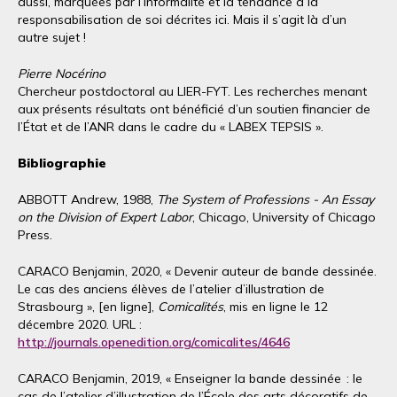
aussi, marquées par l’informalité et la tendance à la
responsabilisation de soi décrites ici. Mais il s’agit là d’un
autre sujet !
Pierre Nocérino
Chercheur postdoctoral au LIER-FYT. Les recherches menant
aux présents résultats ont bénéficié d’un soutien financier de
l’État et de l’ANR dans le cadre du « LABEX TEPSIS ».
Bibliographie
ABBOTT Andrew, 1988,
The System of Professions - An Essay
on the Division of Expert Labor
, Chicago, University of Chicago
Press.
CARACO Benjamin, 2020, « Devenir auteur de bande dessinée.
Le cas des anciens élèves de l’atelier d’illustration de
Strasbourg », [en ligne],
Comicalités
, mis en ligne le 12
décembre 2020. URL :
http://journals.openedition.org/comicalites/4646
CARACO Benjamin, 2019, « Enseigner la bande dessinée : le
cas de l’atelier d’illustration de l’École des arts décoratifs de