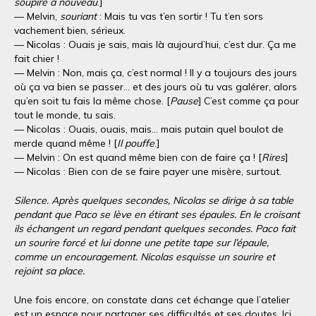
soupire à nouveau
.]
— Melvin,
souriant
: Mais tu vas t’en sortir ! Tu t’en sors
vachement bien, sérieux.
— Nicolas : Ouais je sais, mais là aujourd’hui, c’est dur. Ça me
fait chier !
— Melvin : Non, mais ça, c’est normal ! Il y a toujours des jours
où ça va bien se passer… et des jours où tu vas galérer, alors
qu’en soit tu fais la même chose. [
Pause
] C’est comme ça pour
tout le monde, tu sais.
— Nicolas : Ouais, ouais, mais… mais putain quel boulot de
merde quand même ! [
Il pouffe
.]
— Melvin : On est quand même bien con de faire ça ! [
Rires
]
— Nicolas : Bien con de se faire payer une misère, surtout.
Silence. Après quelques secondes, Nicolas se dirige à sa table
pendant que Paco se lève en étirant ses épaules. En le croisant
ils échangent un regard pendant quelques secondes. Paco fait
un sourire forcé et lui donne une petite tape sur l’épaule,
comme un encouragement. Nicolas esquisse un sourire et
rejoint sa place.
Une fois encore, on constate dans cet échange que l’atelier
est un espace pour partager ses difficultés et ses doutes. Ici,