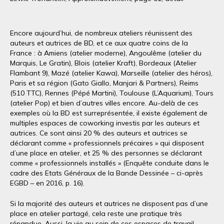
Encore aujourd’hui, de nombreux ateliers réunissent des
auteurs et autrices de BD, et ce aux quatre coins de la
France : à Amiens (atelier moderne), Angoulême (atelier du
Marquis, Le Gratin), Blois (atelier Kraft), Bordeaux (Atelier
Flambant 9), Mazé (atelier Kawa), Marseille (atelier des héros),
Paris et sa région (Gato Giallo, Manjari & Partners), Reims
(510 TTC), Rennes (Pépé Martini), Toulouse (L’Aquarium), Tours
(atelier Pop) et bien d’autres villes encore. Au-delà de ces
exemples où la BD est surreprésentée, il existe également de
multiples espaces de coworking investis par les auteurs et
autrices. Ce sont ainsi 20 % des auteurs et autrices se
déclarant comme « professionnels précaires » qui disposent
d’une place en atelier, et 25 % des personnes se déclarant
comme « professionnels installés » (Enquête conduite dans le
cadre des Etats Généraux de la Bande Dessinée – ci-après
EGBD – en 2016, p. 16).
Si la majorité des auteurs et autrices ne disposent pas d’une
place en atelier partagé, cela reste une pratique très
répandue. Aussi, la vie au sein de ces espaces de travail