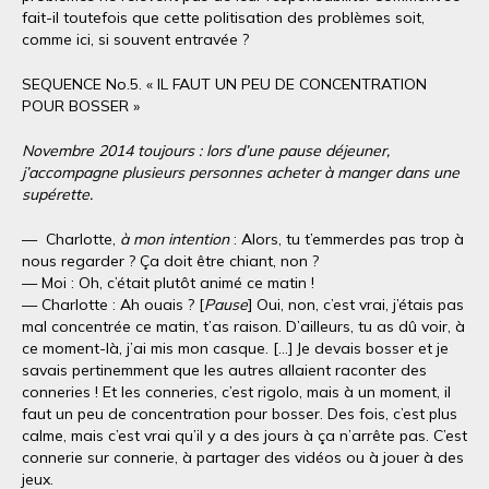
fait-il toutefois que cette politisation des problèmes soit,
comme ici, si souvent entravée ?
SEQUENCE No.5. « IL FAUT UN PEU DE CONCENTRATION
POUR BOSSER »
Novembre 2014 toujours : lors d’une pause déjeuner,
j’accompagne plusieurs personnes acheter à manger dans une
supérette.
— Charlotte,
à mon intention
: Alors, tu t’emmerdes pas trop à
nous regarder ? Ça doit être chiant, non ?
— Moi : Oh, c’était plutôt animé ce matin !
— Charlotte : Ah ouais ? [
Pause
] Oui, non, c’est vrai, j’étais pas
mal concentrée ce matin, t’as raison. D’ailleurs, tu as dû voir, à
ce moment-là, j’ai mis mon casque. […] Je devais bosser et je
savais pertinemment que les autres allaient raconter des
conneries ! Et les conneries, c’est rigolo, mais à un moment, il
faut un peu de concentration pour bosser. Des fois, c’est plus
calme, mais c’est vrai qu’il y a des jours à ça n’arrête pas. C’est
connerie sur connerie, à partager des vidéos ou à jouer à des
jeux.