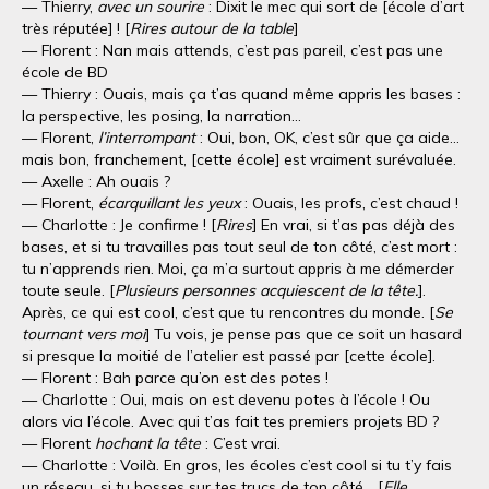
— Thierry,
avec un sourire
: Dixit le mec qui sort de [école d’art
très réputée] ! [
Rires autour de la table
]
— Florent : Nan mais attends, c’est pas pareil, c’est pas une
école de BD
— Thierry : Ouais, mais ça t’as quand même appris les bases :
la perspective, les posing, la narration…
— Florent,
l’interrompant
: Oui, bon, OK, c’est sûr que ça aide…
mais bon, franchement, [cette école] est vraiment surévaluée.
— Axelle : Ah ouais ?
— Florent,
écarquillant les yeux
: Ouais, les profs, c’est chaud !
— Charlotte : Je confirme ! [
Rires
] En vrai, si t’as pas déjà des
bases, et si tu travailles pas tout seul de ton côté, c’est mort :
tu n’apprends rien. Moi, ça m’a surtout appris à me démerder
toute seule. [
Plusieurs personnes acquiescent de la tête.
].
Après, ce qui est cool, c’est que tu rencontres du monde. [
Se
tournant vers moi
] Tu vois, je pense pas que ce soit un hasard
si presque la moitié de l’atelier est passé par [cette école].
— Florent : Bah parce qu’on est des potes !
— Charlotte : Oui, mais on est devenu potes à l’école ! Ou
alors via l’école. Avec qui t’as fait tes premiers projets BD ?
— Florent
hochant la tête
: C’est vrai.
— Charlotte : Voilà. En gros, les écoles c’est cool si tu t’y fais
un réseau, si tu bosses sur tes trucs de ton côté… [
Elle