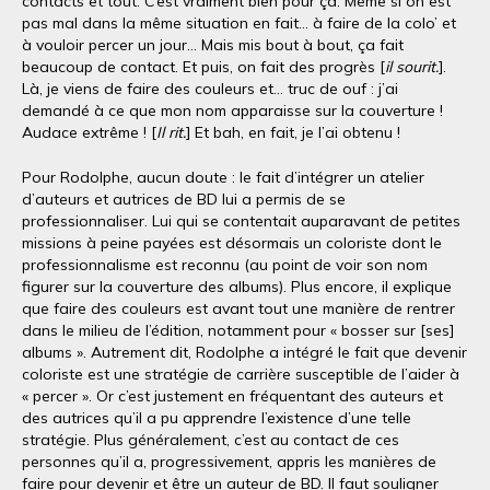
contacts et tout. C’est vraiment bien pour ça. Même si on est
pas mal dans la même situation en fait… à faire de la colo’ et
à vouloir percer un jour… Mais mis bout à bout, ça fait
beaucoup de contact. Et puis, on fait des progrès [
il sourit.
].
Là, je viens de faire des couleurs et… truc de ouf : j’ai
demandé à ce que mon nom apparaisse sur la couverture !
Audace extrême ! [
Il rit.
] Et bah, en fait, je l’ai obtenu !
Pour Rodolphe, aucun doute : le fait d’intégrer un atelier
d’auteurs et autrices de BD lui a permis de se
professionnaliser. Lui qui se contentait auparavant de petites
missions à peine payées est désormais un coloriste dont le
professionnalisme est reconnu (au point de voir son nom
figurer sur la couverture des albums). Plus encore, il explique
que faire des couleurs est avant tout une manière de rentrer
dans le milieu de l’édition, notamment pour « bosser sur [ses]
albums ». Autrement dit, Rodolphe a intégré le fait que devenir
coloriste est une stratégie de carrière susceptible de l’aider à
« percer ». Or c’est justement en fréquentant des auteurs et
des autrices qu’il a pu apprendre l’existence d’une telle
stratégie. Plus généralement, c’est au contact de ces
personnes qu’il a, progressivement, appris les manières de
faire pour devenir et être un auteur de BD. Il faut souligner