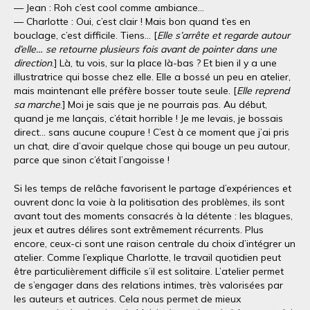
— Jean : Roh c’est cool comme ambiance…
— Charlotte : Oui, c’est clair ! Mais bon quand t’es en
bouclage, c’est difficile. Tiens… [
Elle s’arrête et regarde autour
d’elle… se retourne plusieurs fois avant de pointer dans une
direction
.] Là, tu vois, sur la place là-bas ? Et bien il y a une
illustratrice qui bosse chez elle. Elle a bossé un peu en atelier,
mais maintenant elle préfère bosser toute seule. [
Elle reprend
sa marche
.] Moi je sais que je ne pourrais pas. Au début,
quand je me lançais, c’était horrible ! Je me levais, je bossais
direct… sans aucune coupure ! C’est à ce moment que j’ai pris
un chat, dire d’avoir quelque chose qui bouge un peu autour,
parce que sinon c’était l’angoisse !
Si les temps de relâche favorisent le partage d’expériences et
ouvrent donc la voie à la politisation des problèmes, ils sont
avant tout des moments consacrés à la détente : les blagues,
jeux et autres délires sont extrêmement récurrents. Plus
encore, ceux-ci sont une raison centrale du choix d’intégrer un
atelier. Comme l’explique Charlotte, le travail quotidien peut
être particulièrement difficile s’il est solitaire. L’atelier permet
de s’engager dans des relations intimes, très valorisées par
les auteurs et autrices. Cela nous permet de mieux