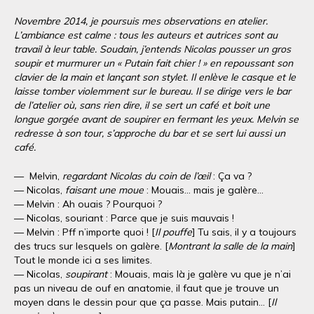
Novembre 2014, je poursuis mes observations en atelier.
L’ambiance est calme : tous les auteurs et autrices sont au
travail à leur table. Soudain, j’entends Nicolas pousser un gros
soupir et murmurer un « Putain fait chier ! » en repoussant son
clavier de la main et lançant son stylet. Il enlève le casque et le
laisse tomber violemment sur le bureau. Il se dirige vers le bar
de l’atelier où, sans rien dire, il se sert un café et boit une
longue gorgée avant de soupirer en fermant les yeux. Melvin se
redresse à son tour, s’approche du bar et se sert lui aussi un
café.
— Melvin,
regardant Nicolas du coin de l’œil
: Ça va ?
— Nicolas,
faisant une moue
: Mouais… mais je galère…
— Melvin : Ah ouais ? Pourquoi ?
— Nicolas, souriant : Parce que je suis mauvais !
— Melvin : Pff n’importe quoi ! [
Il pouffe
] Tu sais, il y a toujours
des trucs sur lesquels on galère. [
Montrant la salle de la main
]
Tout le monde ici a ses limites.
— Nicolas,
soupirant
: Mouais, mais là je galère vu que je n’ai
pas un niveau de ouf en anatomie, il faut que je trouve un
moyen dans le dessin pour que ça passe. Mais putain… [
Il