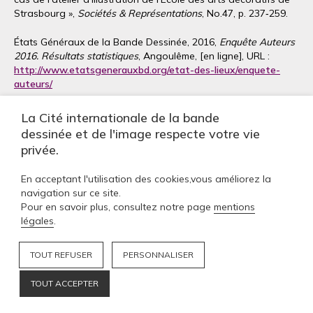
Strasbourg »,
Sociétés & Représentations
, No.47, p. 237‑259.
États Généraux de la Bande Dessinée, 2016,
Enquête Auteurs
2016. Résultats statistiques
, Angoulême, [en ligne], URL :
http://www.etatsgenerauxbd.org/etat-des-lieux/enquete-
auteurs/
FINE Gary Alan, 2018,
Talking art : the culture of practice and
La Cité internationale de la bande
the practice of culture in MFA education
, Chicago, The
dessinée et de l'image respecte votre vie
University of Chicago Press.
privée.
GOFFMAN Erving,
The presentation of self in everyday life
,
En acceptant l'utilisation des cookies,vous améliorez la
Edinburgh, University of Edinburgh, 1956.
navigation sur ce site.
Pour en savoir plus, consultez notre page
mentions
JOLY Frédérique, 2016,
Élève en école d’art, entre amateur et
légales
.
professionnel : une enquête de terrain au cœur des écoles d’art
françaises
, Paris, L’Harmattan.
TOUT REFUSER
PERSONNALISER
KOHN Jessica, 2018,
« Travailler dans les Petits Mickeys » : les
dessinateurs-illustrateurs en France et en Belgique de 1945 à
TOUT ACCEPTER
1968
, Thèse d’Histoire, sous la direction de L. Martin et de J.-P.
Gabilliet, Université Sorbonne Nouvelle Paris 3, Paris.