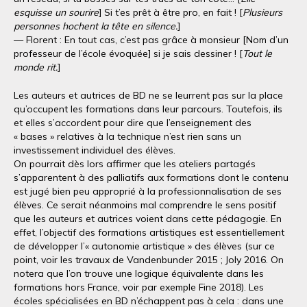
esquisse un sourire
] Si t’es prêt à être pro, en fait ! [
Plusieurs
personnes hochent la tête en silence.
]
— Florent : En tout cas, c’est pas grâce à monsieur [Nom d’un
professeur de l’école évoquée] si je sais dessiner ! [
Tout le
monde rit.
]
Les auteurs et autrices de BD ne se leurrent pas sur la place
qu’occupent les formations dans leur parcours. Toutefois, ils
et elles s’accordent pour dire que l’enseignement des
« bases » relatives à la technique n’est rien sans un
investissement individuel des élèves.
On pourrait dès lors affirmer que les ateliers partagés
s’apparentent à des palliatifs aux formations dont le contenu
est jugé bien peu approprié à la professionnalisation de ses
élèves. Ce serait néanmoins mal comprendre le sens positif
que les auteurs et autrices voient dans cette pédagogie. En
effet, l’objectif des formations artistiques est essentiellement
de développer l’« autonomie artistique » des élèves (sur ce
point, voir les travaux de Vandenbunder 2015 ; Joly 2016. On
notera que l’on trouve une logique équivalente dans les
formations hors France, voir par exemple Fine 2018). Les
écoles spécialisées en BD n’échappent pas à cela : dans une