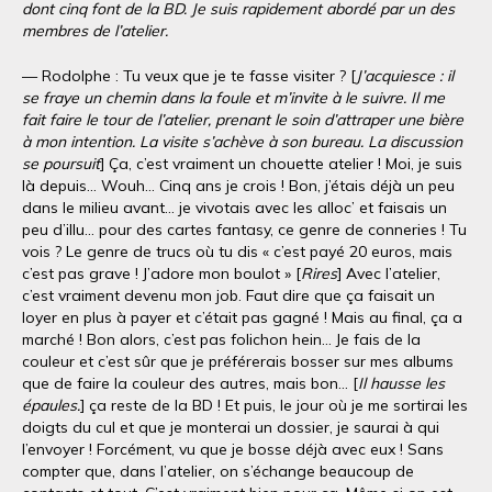
dont cinq font de la BD. Je suis rapidement abordé par un des
membres de l’atelier.
— Rodolphe : Tu veux que je te fasse visiter ? [
J’acquiesce : il
se fraye un chemin dans la foule et m’invite à le suivre. Il me
fait faire le tour de l’atelier, prenant le soin d’attraper une bière
à mon intention. La visite s’achève à son bureau. La discussion
se poursuit
] Ça, c’est vraiment un chouette atelier ! Moi, je suis
là depuis… Wouh… Cinq ans je crois ! Bon, j’étais déjà un peu
dans le milieu avant… je vivotais avec les alloc’ et faisais un
peu d’illu… pour des cartes fantasy, ce genre de conneries ! Tu
vois ? Le genre de trucs où tu dis « c’est payé 20 euros, mais
c’est pas grave ! J’adore mon boulot » [
Rires
] Avec l’atelier,
c’est vraiment devenu mon job. Faut dire que ça faisait un
loyer en plus à payer et c’était pas gagné ! Mais au final, ça a
marché ! Bon alors, c’est pas folichon hein… Je fais de la
couleur et c’est sûr que je préférerais bosser sur mes albums
que de faire la couleur des autres, mais bon… [
Il hausse les
épaules.
] ça reste de la BD ! Et puis, le jour où je me sortirai les
doigts du cul et que je monterai un dossier, je saurai à qui
l’envoyer ! Forcément, vu que je bosse déjà avec eux ! Sans
compter que, dans l’atelier, on s’échange beaucoup de