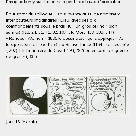
l’imagination y suit toujours la pente de l’autodépréciation.
Pour sortir du soliloque, Lisa s’invente aussi de nombreux
interlocuteurs imaginaires : Dieu, avec ses dix
commandements sous le bras (J6) ; un gros œil noir (son
surmoi) (J13, 24, 31, 71, 82, 107) ; la Mort (J19, 183, 347),
« Rondeur Woman » (J50), le dessinateur qui s’applique (J73),
la « pensée moisie » (J138), sa Bienveillance (J184), sa Destinée
(J207), Lili, l’infirmière du Covid-19 (J292) ou encore la « gueule
de gras » (J334).
Jour 13 (extrait)