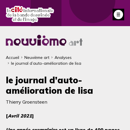
Aller
au
Fe
contenu
principal
Fil
Accueil
Neuvième art
Analyses
le journal d’auto-amélioration de lisa
d'Ariane
le journal d’auto-
amélioration de lisa
Thierry Groensteen
[
Avril 2021
]
Une année exemplaire
est un livre de 400 pages