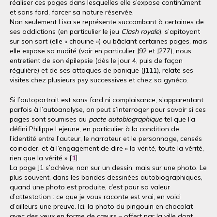
réaliser ces pages dans lesquelles elle s’expose continûment
et sans fard, forcer sa nature réservée.
Non seulement Lisa se représente succombant à certaines de
ses addictions (en particulier le jeu
Clash royale
), s’apitoyant
sur son sort (elle « chouine ») ou bâclant certaines pages, mais
elle expose sa nudité (voir en particulier J92 et J277), nous
entretient de son épilepsie (dès le jour 4, puis de façon
régulière) et de ses attaques de panique (J111), relate ses
visites chez plusieurs psy successives et chez sa gynéco.
Si l’autoportrait est sans fard ni complaisance, s’apparentant
parfois à l’autoanalyse, on peut s’interroger pour savoir si ces
pages sont soumises au
pacte autobiographique
tel que l’a
défini Philippe Lejeune, en particulier à la condition de
l’identité entre l’auteur, le narrateur et le personnage, censés
coïncider, et à l’engagement de dire « la vérité, toute la vérité,
rien que la vérité » [
1
].
La page J1 s’achève, non sur un dessin, mais sur une photo. Le
plus souvent, dans les bandes dessinées autobiographiques,
quand une photo est produite, c’est pour sa valeur
d’attestation : ce que je vous raconte est vrai, en voici
d’ailleurs une preuve. Ici, la photo du pingouin en chocolat
avec des yeux en forme de cœurs – offert par la ville dont