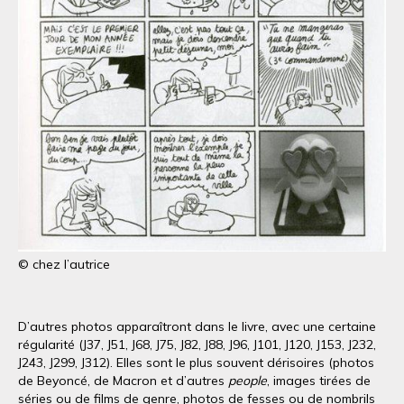
© chez l’autrice
D’autres photos apparaîtront dans le livre, avec une certaine
régularité (J37, J51, J68, J75, J82, J88, J96, J101, J120, J153, J232,
J243, J299, J312). Elles sont le plus souvent dérisoires (photos
de Beyoncé, de Macron et d’autres
people
, images tirées de
séries ou de films de genre, photos de fesses ou de nombrils