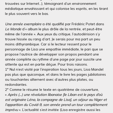
trouvées sur Internet…), témoignant d’un environnement
médiatique envahissant et qui colonise les esprits, en les tirant
le plus souvent vers le bas.
Une année exemplaire
a été qualifié par Frédéric Potet dans
Le Monde
d’« album le plus drôle de la rentrée, et peut-être
même de l’année ». Aux yeux du critique, l’autodérision s’y
trouve hissée au rang d’art. Je serais pour ma part un peu
moins dithyrambique. Car si le lecteur ressent pour le
personnage de Lisa une empathie immédiate, le pari que se
propose l’autrice de développer son propos pendant une
année complète au rythme d’une page par jour suscite une
attente qui est en partie déçue. Pour trois raisons.
1° Nul n’est visité par l’inspiration tous les jours, Lisa Mandel
pas plus que quiconque, et dans le livre les pages jubilatoires
ou touchantes alternent avec d’autres plus plates, ou
redondantes.
2° Comme le résume le texte en quatrième de couverture,
«
Après (…) une révolution libanaise [le Liban est le pays d’où
est originaire Léna, la compagne de Lisa], un séjour au Niger et
l’apparition du Covid-9, son année prend un tour complètement
imprévu
». L’actualité s’est invitée (Lisa enregistre aussi les