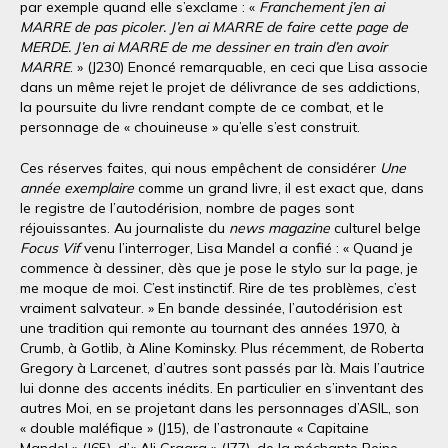
par exemple quand elle s’exclame : «
Franchement j’en ai
MARRE de pas picoler. J’en ai MARRE de faire cette page de
MERDE. J’en ai MARRE de me dessiner en train d’en avoir
MARRE
. » (J230) Enoncé remarquable, en ceci que Lisa associe
dans un même rejet le projet de délivrance de ses addictions,
la poursuite du livre rendant compte de ce combat, et le
personnage de « chouineuse » qu’elle s’est construit.
Ces réserves faites, qui nous empêchent de considérer
Une
année exemplaire
comme un grand livre, il est exact que, dans
le registre de l’autodérision, nombre de pages sont
réjouissantes. Au journaliste du
news magazine
culturel belge
Focus Vif
venu l’interroger, Lisa Mandel a confié : « Quand je
commence à dessiner, dès que je pose le stylo sur la page, je
me moque de moi. C’est instinctif. Rire de tes problèmes, c’est
vraiment salvateur. » En bande dessinée, l’autodérision est
une tradition qui remonte au tournant des années 1970, à
Crumb, à Gotlib, à Aline Kominsky. Plus récemment, de Roberta
Gregory à Larcenet, d’autres sont passés par là. Mais l’autrice
lui donne des accents inédits. En particulier en s’inventant des
autres Moi, en se projetant dans les personnages d’ASIL, son
« double maléfique » (J15), de l’astronaute « Capitaine