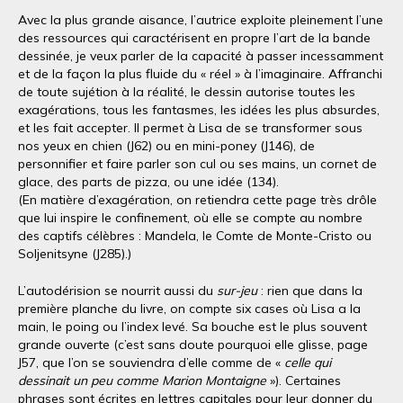
Avec la plus grande aisance, l’autrice exploite pleinement l’une
des ressources qui caractérisent en propre l’art de la bande
dessinée, je veux parler de la capacité à passer incessamment
et de la façon la plus fluide du « réel » à l’imaginaire. Affranchi
de toute sujétion à la réalité, le dessin autorise toutes les
exagérations, tous les fantasmes, les idées les plus absurdes,
et les fait accepter. Il permet à Lisa de se transformer sous
nos yeux en chien (J62) ou en mini-poney (J146), de
personnifier et faire parler son cul ou ses mains, un cornet de
glace, des parts de pizza, ou une idée (134).
(En matière d’exagération, on retiendra cette page très drôle
que lui inspire le confinement, où elle se compte au nombre
des captifs célèbres : Mandela, le Comte de Monte-Cristo ou
Soljenitsyne (J285).)
L’autodérision se nourrit aussi du
sur-jeu
: rien que dans la
première planche du livre, on compte six cases où Lisa a la
main, le poing ou l’index levé. Sa bouche est le plus souvent
grande ouverte (c’est sans doute pourquoi elle glisse, page
J57, que l’on se souviendra d’elle comme de «
celle qui
dessinait un peu comme Marion Montaigne
»). Certaines
phrases sont écrites en lettres capitales pour leur donner du