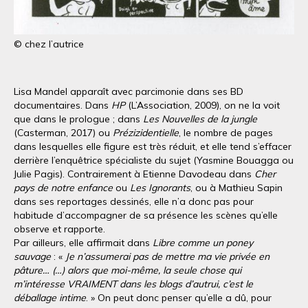
© chez l’autrice
Lisa Mandel apparaît avec parcimonie dans ses BD
documentaires. Dans
HP
(L’Association, 2009), on ne la voit
que dans le prologue ; dans
Les Nouvelles de la jungle
(Casterman, 2017) ou
Prézizidentielle
, le nombre de pages
dans lesquelles elle figure est très réduit, et elle tend s’effacer
derrière l’enquêtrice spécialiste du sujet (Yasmine Bouagga ou
Julie Pagis). Contrairement à Etienne Davodeau dans
Cher
pays de notre enfance
ou
Les Ignorants
, ou à Mathieu Sapin
dans ses reportages dessinés, elle n’a donc pas pour
habitude d’accompagner de sa présence les scènes qu’elle
observe et rapporte.
Par ailleurs, elle affirmait dans
Libre comme un poney
sauvage
: «
Je n’assumerai pas de mettre ma vie privée en
pâture… (…) alors que moi-même, la seule chose qui
m’intéresse VRAIMENT dans les blogs d’autrui, c’est le
déballage intime
. » On peut donc penser qu’elle a dû, pour