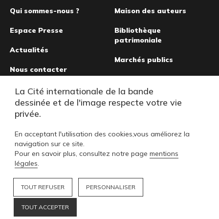
page
Qui sommes-nous ?
Maison des auteurs
Espace Presse
Bibliothèque
patrimoniale
Actualités
Marchés publics
Nous contacter
Musée de la bande
La Cité internationale de la bande
dessinée
dessinée et de l'image respecte votre vie
privée.
En acceptant l'utilisation des cookies,vous améliorez la
navigation sur ce site.
Pour en savoir plus, consultez notre page
mentions
légales
.
TOUT REFUSER
PERSONNALISER
TOUT ACCEPTER
Footer
FAQ
MENTIONS LÉGALES
PLAN DU SITE
NOUS SOUTENIR
NOS COLLECTIONS
L