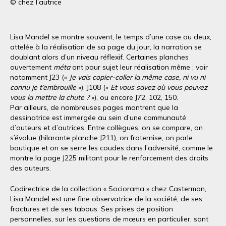
© chez l’autrice
Lisa Mandel se montre souvent, le temps d’une case ou deux,
attelée à la réalisation de sa page du jour, la narration se
doublant alors d’un niveau réflexif. Certaines planches
ouvertement
méta
ont pour sujet leur réalisation même ; voir
notamment J23 («
Je vais copier-coller la même case, ni vu ni
connu je t’embrouille
»), J108 («
Et vous savez où vous pouvez
vous la mettre la chute ?
»), ou encore J72, 102, 150.
Par ailleurs, de nombreuses pages montrent que la
dessinatrice est immergée au sein d’une communauté
d’auteurs et d’autrices. Entre collègues, on se compare, on
s’évalue (hilarante planche J211), on fraternise, on parle
boutique et on se serre les coudes dans l’adversité, comme le
montre la page J225 militant pour le renforcement des droits
des auteurs.
Codirectrice de la collection « Sociorama » chez Casterman,
Lisa Mandel est une fine observatrice de la société, de ses
fractures et de ses tabous. Ses prises de position
personnelles, sur les questions de mœurs en particulier, sont