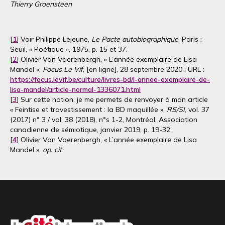
Thierry Groensteen
[
1
] Voir Philippe Lejeune,
Le Pacte autobiographique
, Paris :
Seuil, « Poétique », 1975, p. 15 et 37.
[
2
] Olivier Van Vaerenbergh, « L’année exemplaire de Lisa
Mandel »,
Focus Le Vif
, [en ligne], 28 septembre 2020 ; URL :
https://focus.levif.be/culture/livres-bd/l-annee-exemplaire-de-
lisa-mandel/article-normal-1336071.html
[
3
] Sur cette notion, je me permets de renvoyer à mon article
« Feintise et travestissement : la BD maquillée »,
RS/SI
, vol. 37
(2017) n° 3 / vol. 38 (2018), n°s 1-2, Montréal, Association
canadienne de sémiotique, janvier 2019, p. 19-32.
[
4
] Olivier Van Vaerenbergh, « L’année exemplaire de Lisa
Mandel »,
op. cit
.