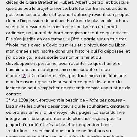
décès de Claire Bretécher, Hubert, Albert Uderzo) et bouscule
quelque peu le projet annoncé. La lutte contre les addictions
passe au second plan, et quand l’autrice y revient son propos
donne l’impression de patiner. En étant de plus en plus « hors
sujet », la dessinatrice transforme son livre en un carnet
ordinaire, un journal de bord enregistrant tout ce qui advient.
Elle s’en justifie en ces termes : « J’étais partie sur un truc très
frivole, mais avec le Covid au milieu et la révolution au Liban,
mon année s’est inscrite dans une histoire qui l’a dépassée, et
j’ai adoré ça. Je suis sortie du nombrilisme et du
développement personnel pour raconter ce qu’est un être
humain dans ma catégorie, ma communauté et mon
monde [
2
]. » Ce qui certes n’est pas faux, mais constitue une
manière avantageuse de présenter ce que le lecteur ou la
lectrice ne peut s’empêcher de ressentir comme une rupture de
contrat.
3° Au 120e jour, éprouvant le besoin de «
faire des pauses
»,
Lisa invite les autres dessinateurs qui le souhaitent, amateurs
ou professionnels, à lui envoyer des pages. La suite du livre
intègre ainsi une quarantaine de planches reçues, pour la
plupart d’un intérêt très faible et qui engendrent une
frustration : le sentiment que l’autrice ne tient pas sa
promesse et se défausse, qu’elle fait du remplissage à bon