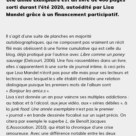
sorti durant l’été 2020, autoédité par Lisa
Mandel grâce à un financement participatif.
Il s’agit d’une suite de planches en majorité
autobiographiques, qui ne composent pas vraiment un récit
filé mais obéissent à une forme cumulative qui est celle du
blog, déjà pratiqué par l’autrice avec
Libre comme un poney
sauvage
(Delcourt, 2006). Une fois rassemblées dans un livre,
elles s’apparentent à une sorte de journal intime, à ceci près
que Lisa Mandel n’écrit pas pour elle mais pour ses lecteurs et
lectrices avec lesquel.le.s elle établit d’emblée une relation
dialogique puisque les premiers mots de l’album sont
«
Bonjour les ami.e.s
».
Lisa s’est donnée un an pour vaincre ses multiples addictions :
au tabac et à l’alcool, aux jeux vidéo, aux « séries débiles », à
la
junk food
.
Une année exemplaire
n’est pas le premier
« journal » en bande dessinée focalisé sur un sujet précis. On
citera par exemple le superbe
L
, de Benoît Jacques
(L’Association, 2010), qui était la chronique d’une crise
amoureuse. Avec une différence notable entre les deux