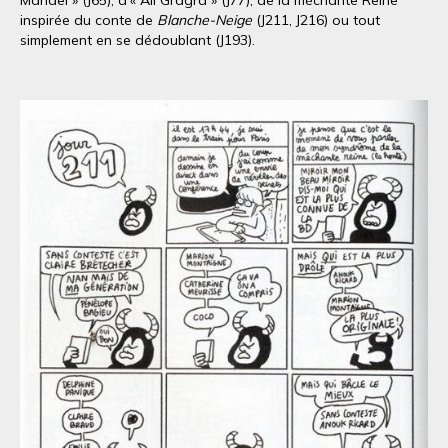
Mandel » (J65), d’« Ali Gragra » (J77), de la méchante Reine
inspirée du conte de
Blanche-Neige
(J211, J216) ou tout
simplement en se dédoublant (J193).