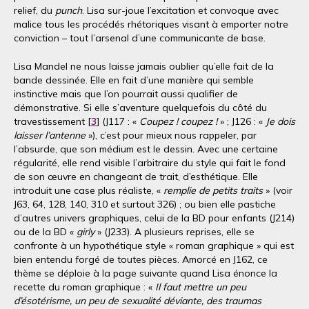
relief, du
punch
. Lisa sur-joue l’excitation et convoque avec
malice tous les procédés rhétoriques visant à emporter notre
conviction – tout l’arsenal d’une communicante de base.
Lisa Mandel ne nous laisse jamais oublier qu’elle fait de la
bande dessinée. Elle en fait d’une manière qui semble
instinctive mais que l’on pourrait aussi qualifier de
démonstrative. Si elle s’aventure quelquefois du côté du
travestissement [
3
] (J117 : «
Coupez ! coupez !
» ; J126 : «
Je dois
laisser l’antenne
»), c’est pour mieux nous rappeler, par
l’absurde, que son médium est le dessin. Avec une certaine
régularité, elle rend visible l’arbitraire du style qui fait le fond
de son œuvre en changeant de trait, d’esthétique. Elle
introduit une case plus réaliste, «
remplie de petits traits
» (voir
J63, 64, 128, 140, 310 et surtout 326) ; ou bien elle pastiche
d’autres univers graphiques, celui de la BD pour enfants (J214)
ou de la BD «
girly
» (J233). A plusieurs reprises, elle se
confronte à un hypothétique style « roman graphique » qui est
bien entendu forgé de toutes pièces. Amorcé en J162, ce
thème se déploie à la page suivante quand Lisa énonce la
recette du roman graphique : «
Il faut mettre un peu
d’ésotérisme, un peu de sexualité déviante, des traumas