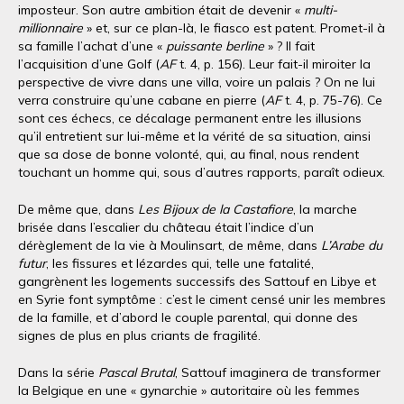
imposteur. Son autre ambition était de devenir «
multi-
millionnaire
» et, sur ce plan-là, le fiasco est patent. Promet-il à
sa famille l’achat d’une «
puissante berline
» ? Il fait
l’acquisition d’une Golf (
AF
t. 4, p. 156). Leur fait-il miroiter la
perspective de vivre dans une villa, voire un palais ? On ne lui
verra construire qu’une cabane en pierre (
AF
t. 4, p. 75-76). Ce
sont ces échecs, ce décalage permanent entre les illusions
qu’il entretient sur lui-même et la vérité de sa situation, ainsi
que sa dose de bonne volonté, qui, au final, nous rendent
touchant un homme qui, sous d’autres rapports, paraît odieux.
De même que, dans
Les Bijoux de la Castafiore
, la marche
brisée dans l’escalier du château était l’indice d’un
dérèglement de la vie à Moulinsart, de même, dans
L’Arabe du
futur
, les fissures et lézardes qui, telle une fatalité,
gangrènent les logements successifs des Sattouf en Libye et
en Syrie font symptôme : c’est le ciment censé unir les membres
de la famille, et d’abord le couple parental, qui donne des
signes de plus en plus criants de fragilité.
Dans la série
Pascal Brutal
, Sattouf imaginera de transformer
la Belgique en une « gynarchie » autoritaire où les femmes