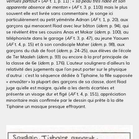
verrues partout
» (
AF
t. 1, p. 11) ; «
sa peau très ridée et son
apparente absence de menton
» (
AF
t. 3, p. 110)) mais le plus
souvent elle est livrée sans commentaire. Je songe ici
particulièrement au petit yéménite Adnan (
AF
t. 1, p. 20), aux
garçons qui menacent Riad avec leur bâton (
idem
, p. 94), qui
se révèlent être ses cousins Anas et Mokar (
idem
, p. 100), au
téléphoniste dans le garage (
AF
t. 3, p. 47), au jeune Yaouen
(
AF
t. 4, p. 15) et à son condisciple Maher (
idem
, p. 98), aux
garçons du club de foot (
idem
, p. 24-25), aux élèves de l’école
de Ter Maaleh (
idem
, p. 93) ou encore à la prof principale de
la classe de 6e (
idem
, p. 176). L’auteur soulignera d’ailleurs la
relativité des jugements que l’on peut porter sur le physique
d’autrui : c’est la séquence dédiée à Tiphaine, la fille supposée
«
envoûter
» la plupart des garçons de sa classe, dont Riad
juge qu’elle est maigre, qu’elle a les dents écartées et
présente un visage dur et figé (
AF
t. 4, p. 151), appréciation
minoritaire mais confirmée par le dessin qui prête à la dite
Tiphaine un masque presque effrayant.