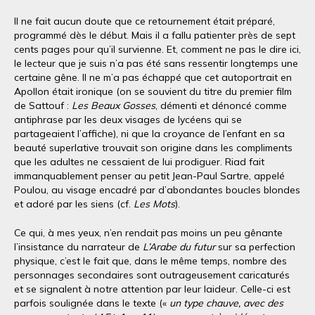
Il ne fait aucun doute que ce retournement était préparé,
programmé dès le début. Mais il a fallu patienter près de sept
cents pages pour qu’il survienne. Et, comment ne pas le dire ici,
le lecteur que je suis n’a pas été sans ressentir longtemps une
certaine gêne. Il ne m’a pas échappé que cet autoportrait en
Apollon était ironique (on se souvient du titre du premier film
de Sattouf :
Les Beaux Gosses
, démenti et dénoncé comme
antiphrase par les deux visages de lycéens qui se
partageaient l’affiche), ni que la croyance de l’enfant en sa
beauté superlative trouvait son origine dans les compliments
que les adultes ne cessaient de lui prodiguer. Riad fait
immanquablement penser au petit Jean-Paul Sartre, appelé
Poulou, au visage encadré par d’abondantes boucles blondes
et adoré par les siens (cf.
Les Mots
).
Ce qui, à mes yeux, n’en rendait pas moins un peu gênante
l’insistance du narrateur de
L’Arabe du futur
sur sa perfection
physique, c’est le fait que, dans le même temps, nombre des
personnages secondaires sont outrageusement caricaturés
et se signalent à notre attention par leur laideur. Celle-ci est
parfois soulignée dans le texte («
un type chauve, avec des