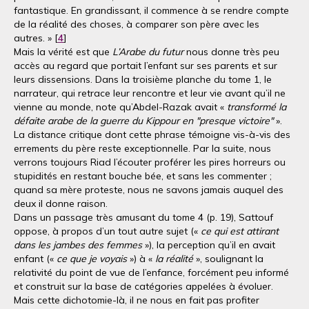
fantastique. En grandissant, il commence à se rendre compte
de la réalité des choses, à comparer son père avec les
autres. » [
4
]
Mais la vérité est que
L’Arabe du futur
nous donne très peu
accès au regard que portait l’enfant sur ses parents et sur
leurs dissensions. Dans la troisième planche du tome 1, le
narrateur, qui retrace leur rencontre et leur vie avant qu’il ne
vienne au monde, note qu’Abdel-Razak avait «
transformé la
défaite arabe de la guerre du Kippour en "presque victoire"
».
La distance critique dont cette phrase témoigne vis-à-vis des
errements du père reste exceptionnelle. Par la suite, nous
verrons toujours Riad l’écouter proférer les pires horreurs ou
stupidités en restant bouche bée, et sans les commenter ;
quand sa mère proteste, nous ne savons jamais auquel des
deux il donne raison.
Dans un passage très amusant du tome 4 (p. 19), Sattouf
oppose, à propos d’un tout autre sujet («
ce qui est attirant
dans les jambes des femmes
»), la perception qu’il en avait
enfant («
ce que je voyais
») à «
la réalité
», soulignant la
relativité du point de vue de l’enfance, forcément peu informé
et construit sur la base de catégories appelées à évoluer.
Mais cette dichotomie-là, il ne nous en fait pas profiter