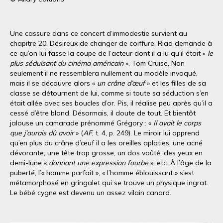
Une cassure dans ce concert d’immodestie survient au
chapitre 20. Désireux de changer de coiffure, Riad demande à
ce qu’on lui fasse la coupe de l’acteur dont il a lu qu’il était «
le
plus séduisant du cinéma américain
», Tom Cruise. Non
seulement il ne ressemblera nullement au modèle invoqué,
mais il se découvre alors «
un crâne d’œuf
» et les filles de sa
classe se détournent de lui, comme si toute sa séduction s’en
était allée avec ses boucles d’or. Pis, il réalise peu après qu’il a
cessé d’être blond. Désormais, il doute de tout. Et bientôt
jalouse un camarade prénommé Grégory : «
Il avait le corps
que j’aurais dû avoir
» (
AF
, t. 4, p. 249). Le miroir lui apprend
qu’en plus du crâne d’œuf il a les oreilles aplaties, une acné
dévorante, une tête trop grosse, un dos voûté, des yeux en
demi-lune «
donnant une expression fourbe
», etc. À l’âge de la
puberté, l’« homme parfait », « l’homme éblouissant » s’est
métamorphosé en gringalet qui se trouve un physique ingrat.
Le bébé cygne est devenu un assez vilain canard.