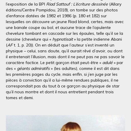
l’exposition de la BPI
Riad Sattouf : L’écriture dessinée
(Allary
éditions/Centre Pompidou, 2018), on tombe sur des photos
d’enfance datées de 1982 et 1986 (p. 180 et 182) sur
lesquelles on découvre un jeune Riad blond, certes, mais avec
une banale coupe au bol, et aucune trace de l’opulente
chevelure tombant en cascade sur les épaules, telle qu’il se la
dessine (chevelure qui «
hypnotisait
» la petite indienne Abani
(
AF
t. 1, p. 20)). On en déduit que l’auteur s’est inventé un
physique – celui, sans doute, qu’il aurait rêvé d’avoir, ou dont
il entretenait l’illusion, mais dont il ne peut pas ne pas savoir le
caractère factice. Le petit garçon était peut-être «
adulé
» par
des «
géants admiratifs
» (les adultes), comme il est dit dans
les premières pages du cycle, mais enfin, si j’en juge par les
pièces à conviction qu’il a lui-même rendues publiques, il ne
correspondait pas du tout à ce garçon au physique de star
qu’il nous montre et dont il nous entretient pendant trois
tomes et demi.