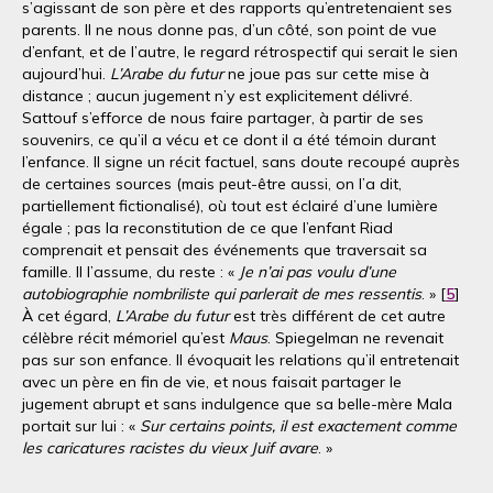
s’agissant de son père et des rapports qu’entretenaient ses
parents. Il ne nous donne pas, d’un côté, son point de vue
d’enfant, et de l’autre, le regard rétrospectif qui serait le sien
aujourd’hui.
L’Arabe du futur
ne joue pas sur cette mise à
distance ; aucun jugement n’y est explicitement délivré.
Sattouf s’efforce de nous faire partager, à partir de ses
souvenirs, ce qu’il a vécu et ce dont il a été témoin durant
l’enfance. Il signe un récit factuel, sans doute recoupé auprès
de certaines sources (mais peut-être aussi, on l’a dit,
partiellement fictionalisé), où tout est éclairé d’une lumière
égale ; pas la reconstitution de ce que l’enfant Riad
comprenait et pensait des événements que traversait sa
famille. Il l’assume, du reste : «
Je n’ai pas voulu d’une
autobiographie nombriliste qui parlerait de mes ressentis
. » [
5
]
À cet égard,
L’Arabe du futur
est très différent de cet autre
célèbre récit mémoriel qu’est
Maus
. Spiegelman ne revenait
pas sur son enfance. Il évoquait les relations qu’il entretenait
avec un père en fin de vie, et nous faisait partager le
jugement abrupt et sans indulgence que sa belle-mère Mala
portait sur lui : «
Sur certains points, il est exactement comme
les caricatures racistes du vieux Juif avare
. »