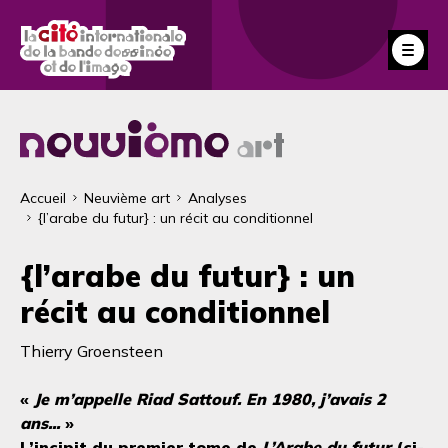
Aller
au
Fe
contenu
principal
Fil
Accueil
Neuvième art
Analyses
{l’arabe du futur} : un récit au conditionnel
d'Ariane
{l’arabe du futur} : un
récit au conditionnel
Thierry Groensteen
«
Je m’appelle Riad Sattouf. En 1980, j’avais 2
ans...
»
L’incipit du premier tome de
L’Arabe du futur
(ci-