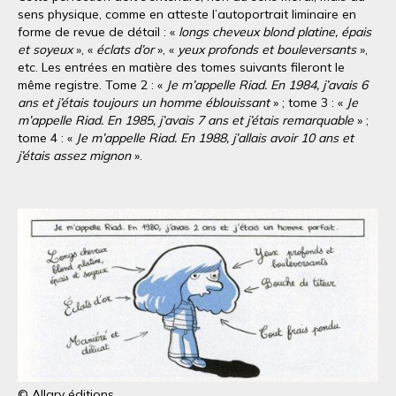
sens physique, comme en atteste l’autoportrait liminaire en
forme de revue de détail : «
longs cheveux blond platine, épais
et soyeux
», «
éclats d’or
», «
yeux profonds et bouleversants
»,
etc. Les entrées en matière des tomes suivants fileront le
même registre. Tome 2 : «
Je m’appelle Riad. En 1984, j’avais 6
ans et j’étais toujours un homme éblouissant
» ; tome 3 : «
Je
m’appelle Riad. En 1985, j’avais 7 ans et j’étais remarquable
» ;
tome 4 : «
Je m’appelle Riad. En 1988, j’allais avoir 10 ans et
j’étais assez mignon
».
© Allary éditions