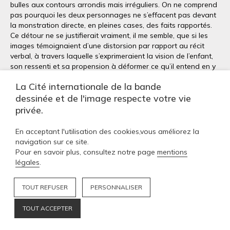
bulles aux contours arrondis mais irréguliers. On ne comprend
pas pourquoi les deux personnages ne s’effacent pas devant
la monstration directe, en pleines cases, des faits rapportés.
Ce détour ne se justifierait vraiment, il me semble, que si les
images témoignaient d’une distorsion par rapport au récit
verbal, à travers laquelle s’exprimeraient la vision de l’enfant,
son ressenti et sa propension à déformer ce qu’il entend en y
mêlant son imaginaire. Mais ce que nous voyons n’est que
La Cité internationale de la bande
l’illustration littérale des propos tenus, de sorte qu’il ne sert à
dessinée et de l'image respecte votre vie
rien de montrer avec cette insistance que l’enfant en est le
destinataire : poser la situation une fois suffirait. Ce dispositif
privée.
est, du reste, utilisé identiquement quand il s’agit de
matérialiser ce que l’enfant, livré à sa seule imagination,
En acceptant l'utilisation des cookies,vous améliorez la
suppute ou anticipe (
AF
t. 2, p. 17 ; t. 4, p. 138-139 et 232-233).
navigation sur ce site.
Pour en savoir plus, consultez notre page
mentions
Il nous revient donc, à nous qui lisons
L’Arabe du futur
,
légales
.
d’imaginer les impressions que les événements traversés par
le jeune Riad, stupéfiants à plus d’un titre, pouvaient laisser
TOUT REFUSER
PERSONNALISER
sur son esprit d’enfant, mais aussi leur empreinte sur la
construction de sa personnalité d’adulte, et les sentiments à
TOUT ACCEPTER
coup sûr très mélangés qui l’animent aujourd’hui, alors qu’il se
voue depuis une demi-douzaine d’années à rendre ses