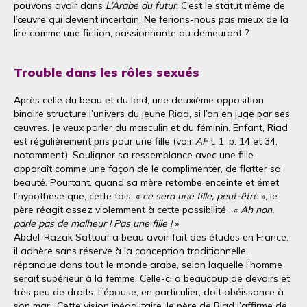
pouvons avoir dans
L’Arabe du futur
. C’est le statut même de
l’œuvre qui devient incertain. Ne ferions-nous pas mieux de la
lire comme une fiction, passionnante au demeurant ?
Trouble dans les rôles sexués
Après celle du beau et du laid, une deuxième opposition
binaire structure l’univers du jeune Riad, si l’on en juge par ses
œuvres. Je veux parler du masculin et du féminin. Enfant, Riad
est régulièrement pris pour une fille (voir
AF
t. 1, p. 14 et 34,
notamment). Souligner sa ressemblance avec une fille
apparaît comme une façon de le complimenter, de flatter sa
beauté. Pourtant, quand sa mère retombe enceinte et émet
l’hypothèse que, cette fois, «
ce sera une fille, peut-être
», le
père réagit assez violemment à cette possibilité : «
Ah non,
parle pas de malheur ! Pas une fille !
»
Abdel-Razak Sattouf a beau avoir fait des études en France,
il adhère sans réserve à la conception traditionnelle,
répandue dans tout le monde arabe, selon laquelle l’homme
serait supérieur à la femme. Celle-ci a beaucoup de devoirs et
très peu de droits. L’épouse, en particulier, doit obéissance à
son mari. Cette vision inégalitaire, le père de Riad l’affirme de