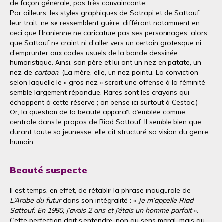
de façon générale, pas très convaincante.
Par ailleurs, les styles graphiques de Satrapi et de Sattouf,
leur trait, ne se ressemblent guère, différant notamment en
ceci que l’Iranienne ne caricature pas ses personnages, alors
que Sattouf ne craint ni d’aller vers un certain grotesque ni
d’emprunter aux codes usuels de la bande dessinée
humoristique. Ainsi, son père et lui ont un nez en patate, un
nez de
cartoon
. (La mère, elle, un nez pointu. La conviction
selon laquelle le « gros nez » serait une offense à la féminité
semble largement répandue. Rares sont les crayons qui
échappent à cette réserve ; on pense ici surtout à Cestac.)
Or, la question de la beauté apparaît d’emblée comme
centrale dans le propos de Riad Sattouf. Il semble bien que,
durant toute sa jeunesse, elle ait structuré sa vision du genre
humain.
Beauté suspecte
Il est temps, en effet, de rétablir la phrase inaugurale de
L’Arabe du futur
dans son intégralité : «
Je m’appelle Riad
Sattouf. En 1980, j’avais 2 ans et j’étais un homme parfait
».
Cette perfection doit s’entendre, non au sens moral, mais au