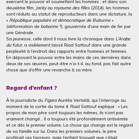
exercent le pouvoir et soumettent les hommes ; et dans son
deuxième film,
Jacky au royaume des filles
(2014), les hommes
sont réduits au statut de reproducteurs dans une dictature, la
«
République populaire et démocratique de Bubunne
»
(déformation de
bobonne
?), gouvernée d’une main de fer par
une Générale.
Sa jeunesse, celle dont il nous livre la chronique dans
L’Arabe
du futur
, a visiblement laissé Riad Sattouf dans une grande
perplexité à l’endroit des rapports entre hommes et femmes.
En déposant le pouvoir entre les mains de ces dernières dans
deux de ses œuvres, peut-être n’a-t-il, au fond, pas fait autre
chose que d’offrir une revanche à sa mère.
Regard d’enfant ?
À la journaliste du
Figaro
Aurélia Vertaldi, qui l’interroge au
moment de la sortie du tome 4, Riad Sattouf explique : « Les
propos de mon père sont toujours les mêmes, ils n’ont pas
vraiment changé... Il a toujours été profondément antisémite
et ce dès le premier volume. La chose qui change est le regard
de sa famille sur lui. Dans les premiers volumes, le père
proférait ces horreurs, mais l’enfant trouvait que c’était