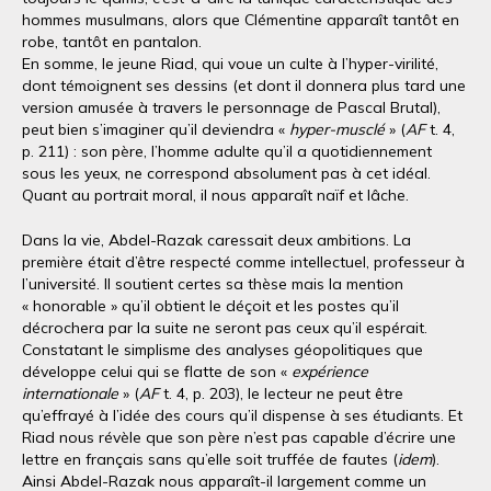
hommes musulmans, alors que Clémentine apparaît tantôt en
robe, tantôt en pantalon.
En somme, le jeune Riad, qui voue un culte à l’hyper-virilité,
dont témoignent ses dessins (et dont il donnera plus tard une
version amusée à travers le personnage de Pascal Brutal),
peut bien s’imaginer qu’il deviendra «
hyper-musclé
» (
AF
t. 4,
p. 211) : son père, l’homme adulte qu’il a quotidiennement
sous les yeux, ne correspond absolument pas à cet idéal.
Quant au portrait moral, il nous apparaît naïf et lâche.
Dans la vie, Abdel-Razak caressait deux ambitions. La
première était d’être respecté comme intellectuel, professeur à
l’université. Il soutient certes sa thèse mais la mention
« honorable » qu’il obtient le déçoit et les postes qu’il
décrochera par la suite ne seront pas ceux qu’il espérait.
Constatant le simplisme des analyses géopolitiques que
développe celui qui se flatte de son «
expérience
internationale
» (
AF
t. 4, p. 203), le lecteur ne peut être
qu’effrayé à l’idée des cours qu’il dispense à ses étudiants. Et
Riad nous révèle que son père n’est pas capable d’écrire une
lettre en français sans qu’elle soit truffée de fautes (
idem
).
Ainsi Abdel-Razak nous apparaît-il largement comme un