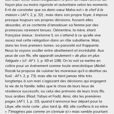
façon plus ou moins rigoriste et autoritaire selon les moments.
Il rit de constater que sa demi-sœur Maha est «
le chef à la
maison
» (
AF
t. 2, p. 32) ; mais dans son propre foyer, il impose
presque toujours ses propres décisions, fussent-elles
absurdes, et se contente d’amadouer sa femme par des
promesses rarement tenues. Clémentine, la mère, étant
française (mieux : bretonne !), on s’attend à ce qu’elle vive
assez mal cette relégation dans un rôle subalterne. Mais,
dans les trois premiers tomes, sa passivité est frappante.
Nous la voyons osciller entre abattement et incrédulité. Aux
yeux de son fils, elle apparaît seulement «
de plus en plus
fatiguée
» (cf.
AF
t. 1, p. 69 et 108). On la voit se mettre en
colère pour un événement somme toute anecdotique (Abdel-
Razak lui propose de cuisiner les moineaux qu’il a abattus au
fusil ;
AF
t. 2, p. 73), mais elle ne tient jamais tête très
longtemps à son mari s’agissant des décisions qui engagent
la vie de la famille, telles que le choix de leurs lieux de
résidence successifs, ou celui des prénoms de leurs trois fils,
tous arabes (Riad, Yahya et Fadi). Ainsi, dès les premières
pages (
AF
t. 1, p. 10), quand il annonce leur départ pour la
Libye, elle reste coite ; plus tard (p. 46), elle confiera à sa mère
«
T’imagines pas comme on s’ennuie ici
» mais semble pourtant