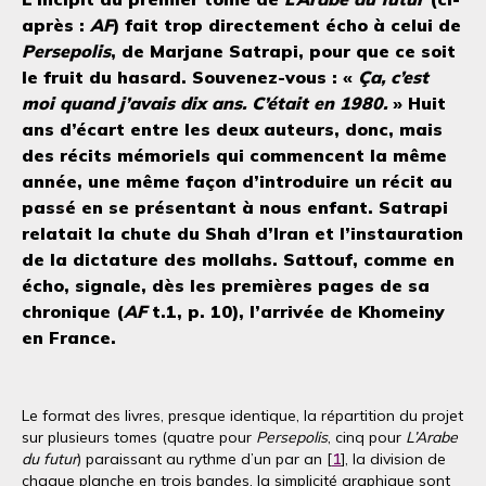
après :
AF
) fait trop directement écho à celui de
Persepolis
, de Marjane Satrapi, pour que ce soit
le fruit du hasard. Souvenez-vous : «
Ça, c’est
moi quand j’avais dix ans. C’était en 1980.
» Huit
ans d’écart entre les deux auteurs, donc, mais
des récits mémoriels qui commencent la même
année, une même façon d’introduire un récit au
passé en se présentant à nous enfant. Satrapi
relatait la chute du Shah d’Iran et l’instauration
de la dictature des mollahs. Sattouf, comme en
écho, signale, dès les premières pages de sa
chronique (
AF
t.1, p. 10), l’arrivée de Khomeiny
en France.
Le format des livres, presque identique, la répartition du projet
sur plusieurs tomes (quatre pour
Persepolis
, cinq pour
L’Arabe
du futur
) paraissant au rythme d’un par an [
1
], la division de
chaque planche en trois bandes, la simplicité graphique sont