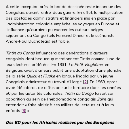
A cette exception près, la bande dessinée reste inconnue des
Congolais durant l’entre-deux guerre. En effet, la multiplication
des obstacles administratifs et financiers mis en place par
l’administration coloniale empêche les voyages en Europe et
l’influence qu’auraient pu exercer les auteurs belges
séjournant au Congo (tels Fernand Dineur et le scénariste
André-Paul Duchâteau) est faible.
Tintin au Congo
influencera des générations d’auteurs
congolais dont beaucoup mentionnent Tintin comme l’une de
leurs lectures préférées. En 1931,
Le Petit Vingtième
, en
Belgique, avait d’ailleurs publié une adaptation d’une planche
de la série
Quick et Flupke
en langue lingala par un jeune
Congolais admirateur du travail d’Hergé [
2
]. En 1969, après
avoir été interdit de diffusion sur le territoire dans les années
50 par les autorités coloniales,
Tintin au Congo
faisait son
apparition au sein de l’hebdomadaire congolais
Zaïre
qui
entendait « faire plaisir à ses milliers de lecteurs et à leurs
enfants [
3
] ».
Des BD pour les Africains réalisées par des Européens