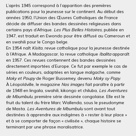
L’après 1945 correspond à l’apparition des premières
publications pour la jeunesse sur le continent. Au début des
années 1950, l’Union des Œuvres Catholiques de France
décide de diffuser des bandes dessinées religieuses dans
certains pays d’Afrique.
Les Plus Belles Histoires
, publiée en
1947, est traduit en Ewondo pour être diffusé au Cameroun et
en swahili pour le Congo belge.
En 1954 naît
Kisito
, revue catholique pour la jeunesse destinée
à l’Afrique. A Madagascar, la revue catholique
Ibalita
apparaît
en 1957. Ces revues contiennent des bandes dessinées
directement importées d’Europe. Ce fut par exemple le cas de
séries en couleurs, adaptées en langue malgache, comme
Moky et Poupy
de Roger Bussemey, devenu
Moky sy Popy
.
À Léopoldville, le magazine
Nos images
fait paraître à partir
de 1948 en lingala, swahili, kikongo et chiluba,
Les Aventures
de Mbumbulu
, première série dessinée congolaise. Elle est le
fruit du talent du frère Marc Wallenda, sous le pseudonyme
de Masta.
Les Aventures de Mbumbulu
sont avant tout
destinées à apprendre aux indigènes à « rester à leur place »
et à se comporter de façon « civilisée », chaque histoire se
terminant par une phrase moralisatrice.