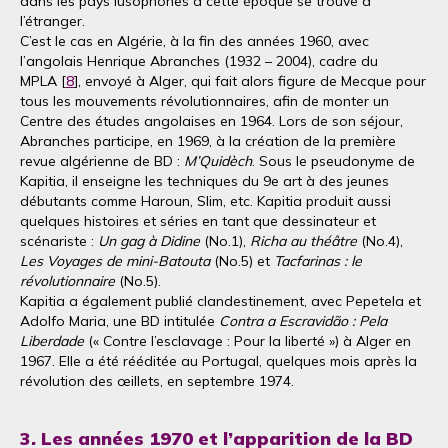
dans les pays lusophones à cette époque se trouve à
l’étranger.
C’est le cas en Algérie, à la fin des années 1960, avec
l’angolais Henrique Abranches (1932 – 2004), cadre du
MPLA [
8
], envoyé à Alger, qui fait alors figure de Mecque pour
tous les mouvements révolutionnaires, afin de monter un
Centre des études angolaises en 1964. Lors de son séjour,
Abranches participe, en 1969, à la création de la première
revue algérienne de BD :
M’Quidèch
. Sous le pseudonyme de
Kapitia, il enseigne les techniques du 9e art à des jeunes
débutants comme Haroun, Slim, etc. Kapitia produit aussi
quelques histoires et séries en tant que dessinateur et
scénariste :
Un gag à Didine
(No.1),
Richa au théâtre
(No.4),
Les Voyages de mini-Batouta
(No.5) et
Tacfarinas : le
révolutionnaire
(No.5).
Kapitia a également publié clandestinement, avec Pepetela et
Adolfo Maria, une BD intitulée
Contra a Escravidão : Pela
Liberdade
(« Contre l’esclavage : Pour la liberté ») à Alger en
1967. Elle a été rééditée au Portugal, quelques mois après la
révolution des œillets, en septembre 1974.
3. Les années 1970 et l’apparition de la BD