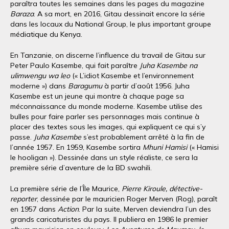
paraîtra toutes les semaines dans les pages du magazine
Baraza
. A sa mort, en 2016, Gitau dessinait encore la série
dans les locaux du National Group, le plus important groupe
médiatique du Kenya.
En Tanzanie, on discerne l’influence du travail de Gitau sur
Peter Paulo Kasembe, qui fait paraître
Juha Kasembe na
ulimwengu wa leo
(« L’idiot Kasembe et l’environnement
moderne ») dans
Baragumu
à partir d’août 1956. Juha
Kasembe est un jeune qui montre à chaque page sa
méconnaissance du monde moderne. Kasembe utilise des
bulles pour faire parler ses personnages mais continue à
placer des textes sous les images, qui expliquent ce qui s’y
passe.
Juha Kasembe
s’est probablement arrêté à la fin de
l’année 1957. En 1959, Kasembe sortira
Mhuni Hamisi
(« Hamisi
le hooligan »). Dessinée dans un style réaliste, ce sera la
première série d’aventure de la BD swahili.
La première série de l’Île Maurice,
Pierre Kiroule, détective-
reporter
, dessinée par le mauricien Roger Merven (Rog), paraît
en 1957 dans
Action
. Par la suite, Merven deviendra l’un des
grands caricaturistes du pays. Il publiera en 1986 le premier