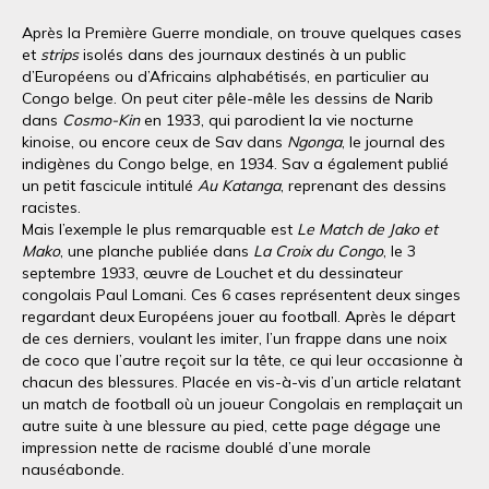
Après la Première Guerre mondiale, on trouve quelques cases
et
strips
isolés dans des journaux destinés à un public
d’Européens ou d’Africains alphabétisés, en particulier au
Congo belge. On peut citer pêle-mêle les dessins de Narib
dans
Cosmo-Kin
en 1933, qui parodient la vie nocturne
kinoise, ou encore ceux de Sav dans
Ngonga
, le journal des
indigènes du Congo belge, en 1934. Sav a également publié
un petit fascicule intitulé
Au Katanga
, reprenant des dessins
racistes.
Mais l’exemple le plus remarquable est
Le Match de Jako et
Mako
, une planche publiée dans
La Croix du Congo
, le 3
septembre 1933, œuvre de Louchet et du dessinateur
congolais Paul Lomani. Ces 6 cases représentent deux singes
regardant deux Européens jouer au football. Après le départ
de ces derniers, voulant les imiter, l’un frappe dans une noix
de coco que l’autre reçoit sur la tête, ce qui leur occasionne à
chacun des blessures. Placée en vis-à-vis d’un article relatant
un match de football où un joueur Congolais en remplaçait un
autre suite à une blessure au pied, cette page dégage une
impression nette de racisme doublé d’une morale
nauséabonde.