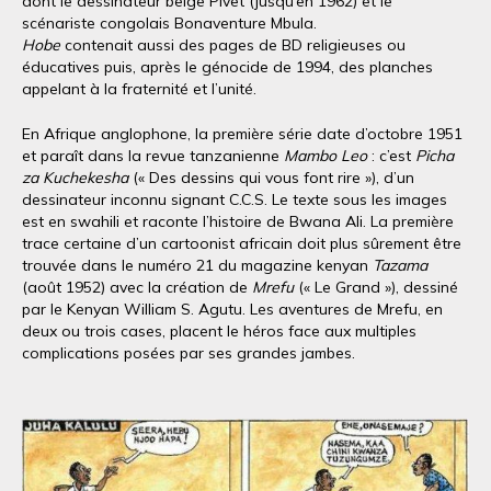
dont le dessinateur belge Pivet (jusqu’en 1962) et le
scénariste congolais Bonaventure Mbula.
Hobe
contenait aussi des pages de BD religieuses ou
éducatives puis, après le génocide de 1994, des planches
appelant à la fraternité et l’unité.
En Afrique anglophone, la première série date d’octobre 1951
et paraît dans la revue tanzanienne
Mambo Leo
: c’est
Picha
za Kuchekesha
(« Des dessins qui vous font rire »), d’un
dessinateur inconnu signant C.C.S. Le texte sous les images
est en swahili et raconte l’histoire de Bwana Ali. La première
trace certaine d’un cartoonist africain doit plus sûrement être
trouvée dans le numéro 21 du magazine kenyan
Tazama
(août 1952) avec la création de
Mrefu
(« Le Grand »), dessiné
par le Kenyan William S. Agutu. Les aventures de Mrefu, en
deux ou trois cases, placent le héros face aux multiples
complications posées par ses grandes jambes.