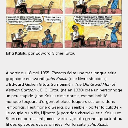
Juha Kalulu, par Edward Gicheri Gitau
À partir du 18 mai 1955,
Tazama
édite une très longue série
graphique en swahili,
Juha Kalulu
(« Le lièvre stupide »),
d’Edward Gicheri Gitau. Surnommé «
The Old Grand Man of
Kenyan Cartoon
», E. G. Gitau (né en 1930) crée un personnage
un peu stupide. Juha Kalulu aime dormir, est mal habillé,
manque toujours d’argent et place toujours ses amis dans
l’embarras. Il est marié à Seera, qui semble « porter la culotte ».
Le couple a un fils, Ujimoto (« porridge chaud »), et si Kalulu et
Seera ne paraissent jamais vieillir, Ujimoto grandit pourtant au
fil des épisodes et des années. Par la suite,
Juha Kalulu