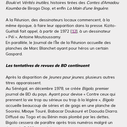
Bouki
et
Vérités inutiles
, histoires tirées des
Contes d’Amadou
Koumba
de Birago Diop, et enfin
La Main d’une linguère
.
A la Réunion, des dessinateurs locaux commencent, à la
même époque, à faire leur apparition dans la presse. Kizito-
Guétali fait appel, à partir de 1972 [
12
], à un dessinateur
« Péï », Antoine Moutoussamy.
En parallèle, le Journal de l’Île de la Réunion accueille des
planches de Marc Blanchet ayant pour héros un certain
Gaspard.
Les tentatives de revues de BD continuent
Après la disparition de
Jeunes pour jeunes
, plusieurs autres
titres apparaissent.
Au Sénégal, en décembre 1978, se créée
Bigolo
, premier
journal de BD du pays. Ayant pour devise « Contre ceux qui
prennent la vie trop au sérieux ou trop à la légère »,
Bigolo
accueille beaucoup de séries et de gags en une planche de
Soorësi, Mbaye Touré, Babacar Doukouré et Daouda Diarra.
Diffusé au Togo et au Bénin mais plombé par les dettes,
Bigolo cessera de paraître après trois numéros malgré un