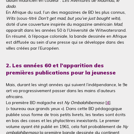
album mauricien en couleur :
Les Aventures de Maumau, le
dodo
.
En Afrique du sud, l’un des magazines de BD les plus connus,
Wits
(sous-titré
Don’t get mad, but you’ve just bought wits
),
doté d’une couverture inspirée du magazine américain
Mad
,
apparaît dans les années 50 à l’Université de Witwatersrand.
En résumé, à l’époque coloniale, la bande dessinée en Afrique
est diffusée au sein d’une presse qui se développe dans des
villes créées par l’Européen.
2. Les années 60 et l’apparition des
premières publications pour la jeunesse
Mais, durant les vingt années qui suivent l’indépendance, le 9e
art va progressivement passer dans les mains d’auteurs
africains.
La première BD malgache est
Ny Ombalahibemaso
[
4
].
(« taureau aux grands yeux »). Dans cette BD pédagogique
publiée sous forme de trois petits livrets, les textes sont écrits
en bas des cases et les phylactères inexistants. Le premier
volume ayant été publié en 1961, cela fait probablement de
Ny
ombalahibemaso
la première bande dessinée du continent