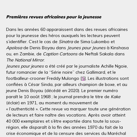
Premières revues africaines pour la jeunesse
Dans les années 60 apparaissent dans des revues africaines
pour la jeunesse des héros auxquels les lecteurs peuvent
s’identifier. C’est le cas de
Sinatra
de Sima Lukombo et
Apolosa
de Denis Boyau dans
Jeunes pour Jeunes
à Kinshasa
ou, en Zambie, de
Caption Cartoons
de Neftali Sakala dans
The National Mirror
.
Jeunes pour jeunes
a été créé par le journaliste Achille Ngoie,
futur romancier de la “Série noire” chez Gallimard, et le
footballeur-crooner Freddy Mulongo [
5
]. Les illustrations sont
confiées à César Sinda, par ailleurs champion de boxe, et au
jeune Denis Boyau (décédé en 2020). Le premier numéro
paraît le 10 août 1968 ; le journal prendra le titre de
Kake
(éclair) en 1971, au moment du mouvement de
« l’authenticité ». Cette revue va marquer toute une génération
de lecteurs et faire naître des vocations. Après avoir atteint
40 000 exemplaires et s’être exportée dans toute la sous-
région, elle disparaît à la fin des années 1970 du fait de la
crise économique et de la censure des services du Maréchal