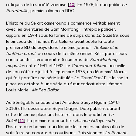
critiques de la société zaïroise [
10
]. En 1978, le duo publie
Le
Portefeuille
, premier album en RDC.
L’histoire du 9e art camerounais commence véritablement
avec les aventures de Sam Monfong, l’intrépide policier,
apparu en 1974 sous la forme de strips dans
La Gazette
, sous
le pinceau de Thomas Kiti. Celui-ci avait publié la toute
première BD du pays dans le même journal :
Ambika et le
fantôme errant
, au cours de la même année. Kiti – par ailleurs
caricaturiste – fera paraître 6 numéros de
Sam Monfong
magazine
entre 1981 et 1992. Le
Cameroon Tribune
accueille,
de son côté, de juillet à septembre 1975, un dénommé Macus
qui fait paraître une série intitulée
Le Grand Duel
. Elle laisse la
place en octobre à une série du futur caricaturiste Lémana
Louis Marie :
Mr Pep Ballon
.
Au Sénégal, le critique d’art Amadou Guèye Ngom (1948-
2010) et le dessinateur Seyni Diagne Diop publient durant
cette décennie plusieurs histoires dans le quotidien
Le
Soleil
[
11
]. La première a pour titre
Assane Ndiaye cadre
,
l’histoire d’un homme qui dilapide les deniers publics afin de
satisfaire sa cohorte de courtisans. Puis viennent
La Peau de