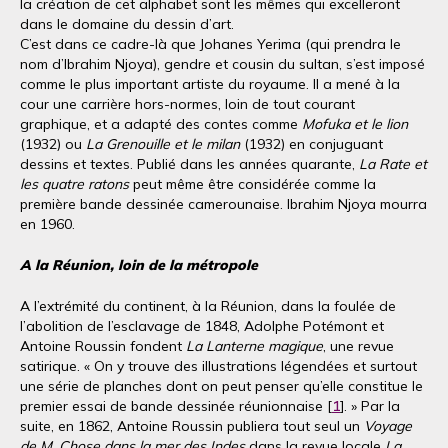
la création de cet alphabet sont les mêmes qui excelleront
dans le domaine du dessin d’art.
C’est dans ce cadre-là que Johanes Yerima (qui prendra le
nom d’Ibrahim Njoya), gendre et cousin du sultan, s’est imposé
comme le plus important artiste du royaume. Il a mené à la
cour une carrière hors-normes, loin de tout courant
graphique, et a adapté des contes comme
Mofuka et le lion
(1932) ou
La Grenouille et le milan
(1932) en conjuguant
dessins et textes. Publié dans les années quarante,
La Rate et
les quatre ratons
peut même être considérée comme la
première bande dessinée camerounaise. Ibrahim Njoya mourra
en 1960.
A la Réunion, loin de la métropole
A l’extrémité du continent, à la Réunion, dans la foulée de
l’abolition de l’esclavage de 1848, Adolphe Potémont et
Antoine Roussin fondent
La Lanterne magique
, une revue
satirique. « On y trouve des illustrations légendées et surtout
une série de planches dont on peut penser qu’elle constitue le
premier essai de bande dessinée réunionnaise [
1
]. » Par la
suite, en 1862, Antoine Roussin publiera tout seul un
Voyage
de M. Chose dans la mer des Indes
dans la revue locale
La