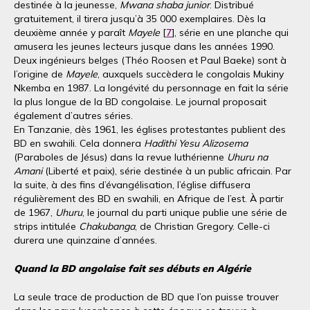
destinée à la jeunesse,
Mwana shaba junior
. Distribué
gratuitement, il tirera jusqu’à 35 000 exemplaires. Dès la
deuxième année y paraît
Mayele
[
7
], série en une planche qui
amusera les jeunes lecteurs jusque dans les années 1990.
Deux ingénieurs belges (Théo Roosen et Paul Baeke) sont à
l’origine de
Mayele
, auxquels succèdera le congolais Mukiny
Nkemba en 1987. La longévité du personnage en fait la série
la plus longue de la BD congolaise. Le journal proposait
également d’autres séries.
En Tanzanie, dès 1961, les églises protestantes publient des
BD en swahili. Cela donnera
Hadithi Yesu Alizosema
(Paraboles de Jésus) dans la revue luthérienne
Uhuru na
Amani
(Liberté et paix), série destinée à un public africain. Par
la suite, à des fins d’évangélisation, l’église diffusera
régulièrement des BD en swahili, en Afrique de l’est. À partir
de 1967,
Uhuru
, le journal du parti unique publie une série de
strips intitulée
Chakubanga
, de Christian Gregory. Celle-ci
durera une quinzaine d’années.
Quand la BD angolaise fait ses débuts en Algérie
La seule trace de production de BD que l’on puisse trouver