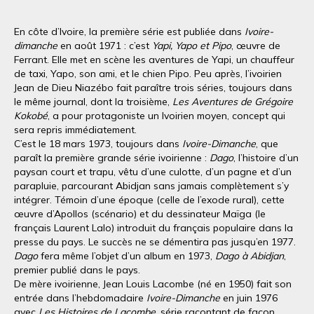
En côte d’Ivoire, la première série est publiée dans
Ivoire-
dimanche
en août 1971 : c’est
Yapi, Yapo et Pipo
, œuvre de
Ferrant. Elle met en scène les aventures de Yapi, un chauffeur
de taxi, Yapo, son ami, et le chien Pipo. Peu après, l’ivoirien
Jean de Dieu Niazébo fait paraître trois séries, toujours dans
le même journal, dont la troisième,
Les Aventures de Grégoire
Kokobé
, a pour protagoniste un Ivoirien moyen, concept qui
sera repris immédiatement.
C’est le 18 mars 1973, toujours dans
Ivoire-Dimanche
, que
paraît la première grande série ivoirienne :
Dago
, l’histoire d’un
paysan court et trapu, vêtu d’une culotte, d’un pagne et d’un
parapluie, parcourant Abidjan sans jamais complètement s’y
intégrer. Témoin d’une époque (celle de l’exode rural), cette
œuvre d’Apollos (scénario) et du dessinateur Maïga (le
français Laurent Lalo) introduit du français populaire dans la
presse du pays. Le succès ne se démentira pas jusqu’en 1977.
Dago
fera même l’objet d’un album en 1973,
Dago à Abidjan
,
premier publié dans le pays.
De mère ivoirienne, Jean Louis Lacombe (né en 1950) fait son
entrée dans l’hebdomadaire
Ivoire-Dimanche
en juin 1976
avec
Les Histoires de Lacombe
, série racontant de façon