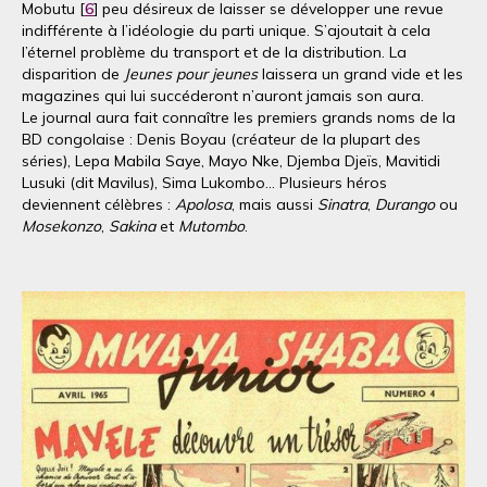
Mobutu [
6
] peu désireux de laisser se développer une revue
indifférente à l’idéologie du parti unique. S’ajoutait à cela
l’éternel problème du transport et de la distribution. La
disparition de
Jeunes pour jeunes
laissera un grand vide et les
magazines qui lui succéderont n’auront jamais son aura.
Le journal aura fait connaître les premiers grands noms de la
BD congolaise : Denis Boyau (créateur de la plupart des
séries), Lepa Mabila Saye, Mayo Nke, Djemba Djeïs, Mavitidi
Lusuki (dit Mavilus), Sima Lukombo... Plusieurs héros
deviennent célèbres :
Apolosa
, mais aussi
Sinatra
,
Durango
ou
Mosekonzo
,
Sakina
et
Mutombo
.