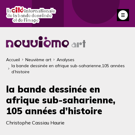
Aller
au
Fe
contenu
principal
Fil
Accueil
Neuvième art
Analyses
la bande dessinée en afrique sub-saharienne,105 années
d'Ariane
d’histoire
la bande dessinée en
afrique sub-saharienne,
105 années d’histoire
Christophe Cassiau Haurie