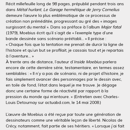
Récit millefeuille long de 98 pages, prépublié pendant trois ans
dans
Métal hurlant
,
Le Garage hermétique de Jerry Cornelius
demeure l’œuvre la plus emblématique de ce processus de
création non préméditée, progressant au gré des « images
surgissant du mental ». Dans sa préface à l’album
Major fatal
(1979), Moebius écrit qu’il s’agit de « l’exemple type d’une
bande dessinée sans scénario préétabli… » Il précise :
« Chaque fois que la tentation me prenait de durcir la ligne de
l’histoire et qu’un but se profilait, je cassais tout et je repartais
à l’aventure… »
À trente ans de distance, l’auteur d’
Inside Moebius
parlera
encore de cette dernière série, testamentaire, en termes assez
semblables : « Il n’y a pas de scénario, ni de projet d’histoire, je
fais simplement avancer des personnages par le dessin avec,
en toile de fond, l’état dans lequel je me trouve. Je dégage
donc une certaine forme de réactivité par rapport à la
pression du monde qui m’entoure. » (Entretien avec Charles-
Louis Detournay sur actuabd.com, le 14 mai 2008.)
L’œuvre de Moebius a été reçue par toute une génération de
dessinateurs comme une véritable leçon de liberté. Nicolas de
Crécy, notamment, fait partie de ses héritiers. « Lorsque j’ai fait