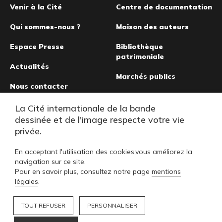
de
Venir à la Cité
Centre de documentation
page
Qui sommes-nous ?
Maison des auteurs
Espace Presse
Bibliothèque
patrimoniale
Actualités
Marchés publics
Nous contacter
Musée de la bande
La Cité internationale de la bande
dessinée
dessinée et de l'image respecte votre vie
privée.
En acceptant l'utilisation des cookies,vous améliorez la
navigation sur ce site.
Pour en savoir plus, consultez notre page
mentions
légales
.
TOUT REFUSER
PERSONNALISER