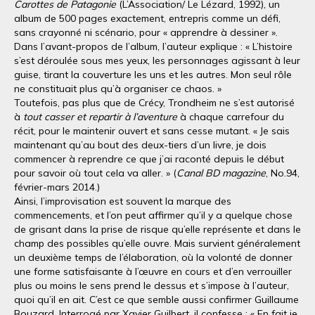
Carottes de Patagonie
(L’Association/ Le Lézard, 1992), un
album de 500 pages exactement, entrepris comme un défi,
sans crayonné ni scénario, pour « apprendre à dessiner ».
Dans l’avant-propos de l’album, l’auteur explique : « L’histoire
s’est déroulée sous mes yeux, les personnages agissant à leur
guise, tirant la couverture les uns et les autres. Mon seul rôle
ne constituait plus qu’à organiser ce chaos. »
Toutefois, pas plus que de Crécy, Trondheim ne s’est autorisé
à
tout casser et repartir à l’aventure
à chaque carrefour du
récit, pour le maintenir ouvert et sans cesse mutant. « Je sais
maintenant qu’au bout des deux-tiers d’un livre, je dois
commencer à reprendre ce que j’ai raconté depuis le début
pour savoir où tout cela va aller. » (
Canal BD magazine
, No.94,
février-mars 2014.)
Ainsi, l’improvisation est souvent la marque des
commencements, et l’on peut affirmer qu’il y a quelque chose
de grisant dans la prise de risque qu’elle représente et dans le
champ des possibles qu’elle ouvre. Mais survient généralement
un deuxième temps de l’élaboration, où la volonté de donner
une forme satisfaisante à l’œuvre en cours et d’en verrouiller
plus ou moins le sens prend le dessus et s’impose à l’auteur,
quoi qu’il en ait. C’est ce que semble aussi confirmer Guillaume
Bouzard. Interrogé par Xavier Guilbert, il confesse : « En fait je