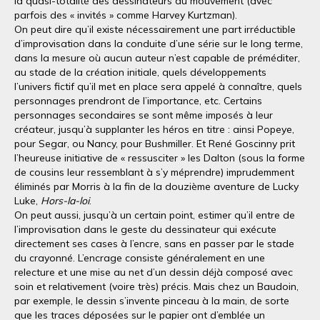
la quasi-totalité des dessinateurs du mouvement (avec
parfois des « invités » comme Harvey Kurtzman).
On peut dire qu’il existe nécessairement une part irréductible
d’improvisation dans la conduite d’une série sur le long terme,
dans la mesure où aucun auteur n’est capable de préméditer,
au stade de la création initiale, quels développements
l’univers fictif qu’il met en place sera appelé à connaître, quels
personnages prendront de l’importance, etc. Certains
personnages secondaires se sont même imposés à leur
créateur, jusqu’à supplanter les héros en titre : ainsi Popeye,
pour Segar, ou Nancy, pour Bushmiller. Et René Goscinny prit
l’heureuse initiative de « ressusciter » les Dalton (sous la forme
de cousins leur ressemblant à s’y méprendre) imprudemment
éliminés par Morris à la fin de la douzième aventure de Lucky
Luke,
Hors-la-loi
.
On peut aussi, jusqu’à un certain point, estimer qu’il entre de
l’improvisation dans le geste du dessinateur qui exécute
directement ses cases à l’encre, sans en passer par le stade
du crayonné. L’encrage consiste généralement en une
relecture et une mise au net d’un dessin déjà composé avec
soin et relativement (voire très) précis. Mais chez un Baudoin,
par exemple, le dessin s’invente pinceau à la main, de sorte
que les traces déposées sur le papier ont d’emblée un