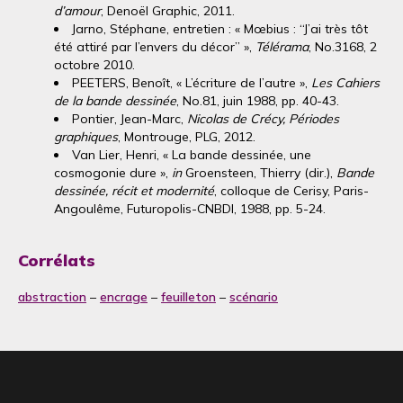
d’amour
, Denoël Graphic, 2011.
Jarno, Stéphane, entretien : « Mœbius : “J’ai très tôt
été attiré par l’envers du décor” »,
Télérama
, No.3168, 2
octobre 2010.
PEETERS, Benoît, « L’écriture de l’autre »,
Les Cahiers
de la bande dessinée
, No.81, juin 1988, pp. 40-43.
Pontier, Jean-Marc,
Nicolas de Crécy, Périodes
graphiques
, Montrouge, PLG, 2012.
Van Lier, Henri, « La bande dessinée, une
cosmogonie dure »,
in
Groensteen, Thierry (dir.),
Bande
dessinée, récit et modernité
, colloque de Cerisy, Paris-
Angoulême, Futuropolis-CNBDI, 1988, pp. 5-24.
Corrélats
abstraction
–
encrage
–
feuilleton
–
scénario