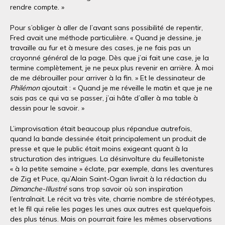
rendre compte. »
Pour s’obliger à aller de l’avant sans possibilité de repentir,
Fred avait une méthode particulière. « Quand je dessine, je
travaille au fur et à mesure des cases, je ne fais pas un
crayonné général de la page. Dès que j’ai fait une case, je la
termine complètement, je ne peux plus revenir en arrière. À moi
de me débrouiller pour arriver à la fin. » Et le dessinateur de
Philémon
ajoutait : « Quand je me réveille le matin et que je ne
sais pas ce qui va se passer, j’ai hâte d’aller à ma table à
dessin pour le savoir. »
L’improvisation était beaucoup plus répandue autrefois,
quand la bande dessinée était principalement un produit de
presse et que le public était moins exigeant quant à la
structuration des intrigues. La désinvolture du feuilletoniste
« à la petite semaine » éclate, par exemple, dans les aventures
de Zig et Puce, qu’Alain Saint-Ogan livrait à la rédaction du
Dimanche-Illustré
sans trop savoir où son inspiration
l’entraînait. Le récit va très vite, charrie nombre de stéréotypes,
et le fil qui relie les pages les unes aux autres est quelquefois
des plus ténus. Mais on pourrait faire les mêmes observations