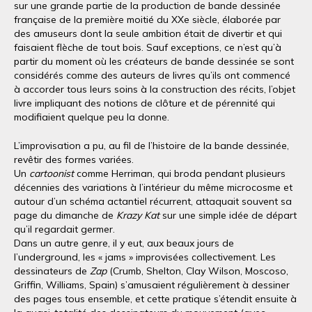
sur une grande partie de la production de bande dessinée
française de la première moitié du XXe siècle, élaborée par
des amuseurs dont la seule ambition était de divertir et qui
faisaient flèche de tout bois. Sauf exceptions, ce n’est qu’à
partir du moment où les créateurs de bande dessinée se sont
considérés comme des auteurs de livres qu’ils ont commencé
à accorder tous leurs soins à la construction des récits, l’objet
livre impliquant des notions de clôture et de pérennité qui
modifiaient quelque peu la donne.
L’improvisation a pu, au fil de l’histoire de la bande dessinée,
revêtir des formes variées.
Un
cartoonist
comme Herriman, qui broda pendant plusieurs
décennies des variations à l’intérieur du même microcosme et
autour d’un schéma actantiel récurrent, attaquait souvent sa
page du dimanche de
Krazy Kat
sur une simple idée de départ
qu’il regardait germer.
Dans un autre genre, il y eut, aux beaux jours de
l’underground, les « jams » improvisées collectivement. Les
dessinateurs de
Zap
(Crumb, Shelton, Clay Wilson, Moscoso,
Griffin, Williams, Spain) s’amusaient régulièrement à dessiner
des pages tous ensemble, et cette pratique s’étendit ensuite à