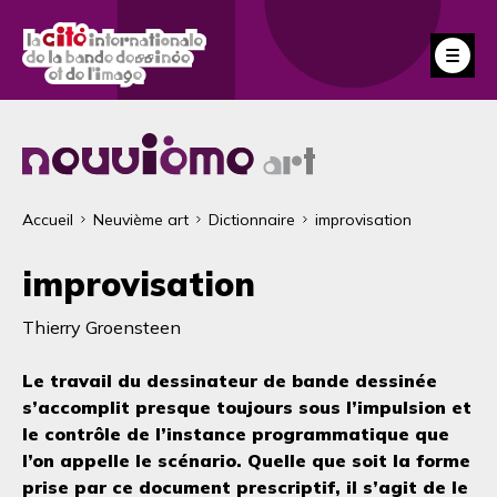
Aller
au
Fe
contenu
principal
Fil
Accueil
Neuvième art
Dictionnaire
improvisation
d'Ariane
improvisation
Thierry Groensteen
Le travail du dessinateur de bande dessinée
s’accomplit presque toujours sous l’impulsion et
le contrôle de l’instance programmatique que
l’on appelle le scénario. Quelle que soit la forme
prise par ce document prescriptif, il s’agit de le