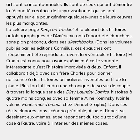
art sont ici incontournables. Ils sont de ceux qui ont démontré
la fécondité créatrice de l’improvisation et qui se sont
appuyés sur elle pour générer quelques-unes de leurs œuvres
les plus marquantes.
La célèbre page
Keep on Truckin’
et la plupart des histoires
autobiographiques de l’Américain ont d’abord été ébauchées,
sans plan préconçu, dans ses
sketchbooks
. (Dans les volumes
publiés par les éditions Cornélius, ces ébauches ont
fréquemment été reproduites avant la « véritable » histoire.) Et
Crumb est connu pour avoir expérimenté cette variante
intéressante qu’est l’histoire improvisée à deux. Enfant, il
collaborait déjà avec son frère Charles pour donner
naissance à des histoires animalières inventées au fil de la
plume. Plus tard, il tiendra une chronique de sa vie de couple
à travers la longue série des
Dirty Laundry Comics
, histoires à
quatre mains conçues avec sa femme Aline Kominsky (voir le
volume
Parlez-moi d’amour
, chez Denoël Graphic). Dans ces
récits élaborés sans scénario préalable, Aline et Robert se
dessinent eux-mêmes, et se répondent du tac au tac d’une
case à l’autre, voire à l’intérieur des mêmes cases.