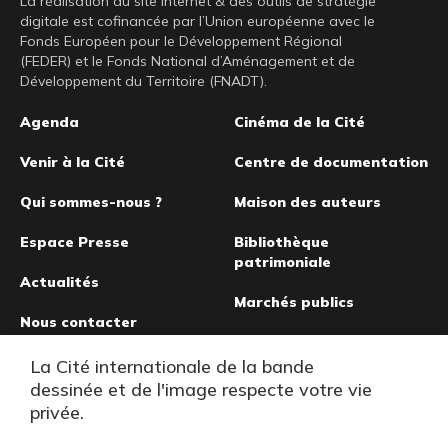
La réalisation du site internet & des outils de stratégie
digitale est cofinancée par l’Union européenne avec le
Fonds Européen pour le Développement Régional
(FEDER) et le Fonds National d’Aménagement et de
Développement du Territoire (FNADT).
Pied
Agenda
Cinéma de la Cité
de
Venir à la Cité
Centre de documentation
page
Qui sommes-nous ?
Maison des auteurs
Espace Presse
Bibliothèque
patrimoniale
Actualités
Marchés publics
Nous contacter
Musée de la bande
La Cité internationale de la bande
dessinée
dessinée et de l'image respecte votre vie
privée.