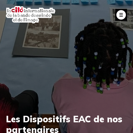
Aller
au
Fe
contenu
principal
Les Dispositifs EAC de nos
partenaires